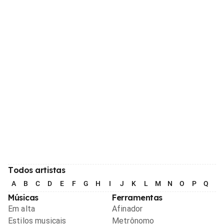
Todos artistas
A
B
C
D
E
F
G
H
I
J
K
L
M
N
O
P
Q
R
Músicas
Ferramentas
Em alta
Afinador
Estilos musicais
Metrônomo