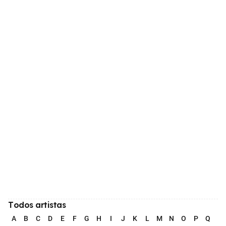
Todos artistas
A
B
C
D
E
F
G
H
I
J
K
L
M
N
O
P
Q
R