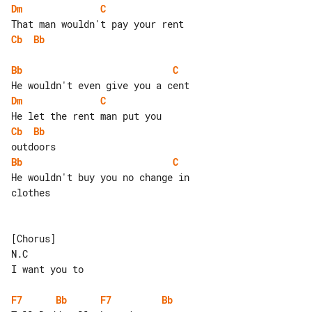
Dm
C
Cb
Bb
Bb
C
Dm
C
Cb
Bb
Bb
C
He wouldn't buy you no change in 

clothes

[Chorus]

N.C

I want you to

F7
Bb
F7
Bb