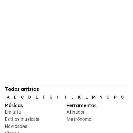
Todos artistas
A
B
C
D
E
F
G
H
I
J
K
L
M
N
O
P
Q
R
Músicas
Ferramentas
Em alta
Afinador
Estilos musicais
Metrônomo
Novidades