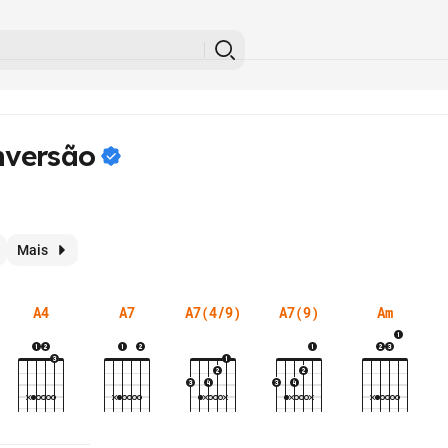
versão
Mais
A4
A7
A7(4/9)
A7(9)
Am