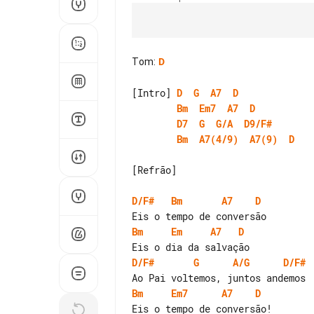
Tom
:
D
[Intro] 
D
G
A7
D
Bm
Em7
A7
D
D7
G
G/A
D9/F#
Bm
A7(4/9)
A7(9)
D
[Refrão]

D/F#
Bm
A7
D
Bm
Em
A7
D
D/F#
G
A/G
D/F#
Bm
Em7
A7
D
Eis o tempo de conversão!
