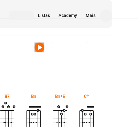
Listas
Academy
Mais
Mídia
B7
Bm
Bm/E
Cº
D