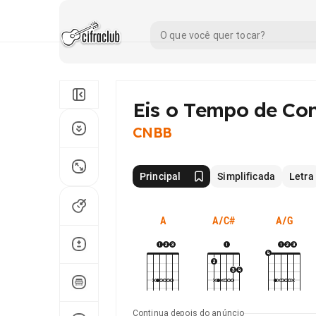
Eis o Tempo de
Con
CNBB
Principal
Simplificada
Letra
A
A/C#
A/G
Continua depois do anúncio