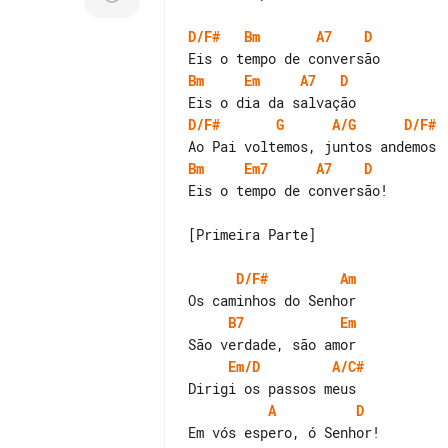
D/F#
Bm
A7
D
Bm
Em
A7
D
D/F#
G
A/G
D/F#
Bm
Em7
A7
D
Eis o tempo de conversão!

[Primeira Parte]

D/F#
Am
B7
Em
Em/D
A/C#
A
D