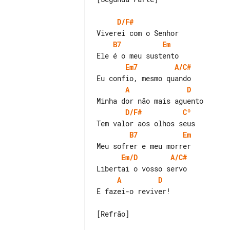
D/F#
B7
Em
Em7
A/C#
A
D
D/F#
Cº
B7
Em
Em/D
A/C#
A
D
E fazei-o reviver!

[Refrão]
