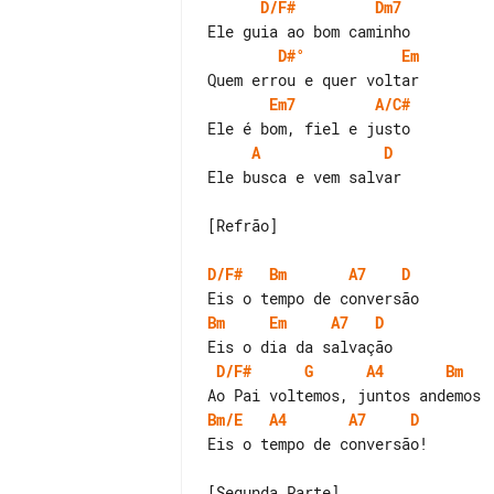
D/F#
Dm7
D#°
Em
Em7
A/C#
A
D
Ele busca e vem salvar

[Refrão]

D/F#
Bm
A7
D
Bm
Em
A7
D
D/F#
G
A4
Bm
Bm/E
A4
A7
D
Eis o tempo de conversão!

[Segunda Parte]
