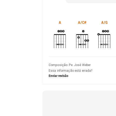
A
A/C#
A/G
Composição
:
Pe. José Weber
Essa informação está errada?
Enviar revisão