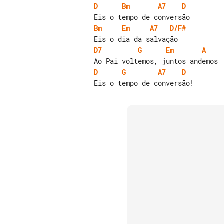
D
Bm
A7
D
Bm
Em
A7
D/F#
D7
G
Em
A
D
G
A7
D