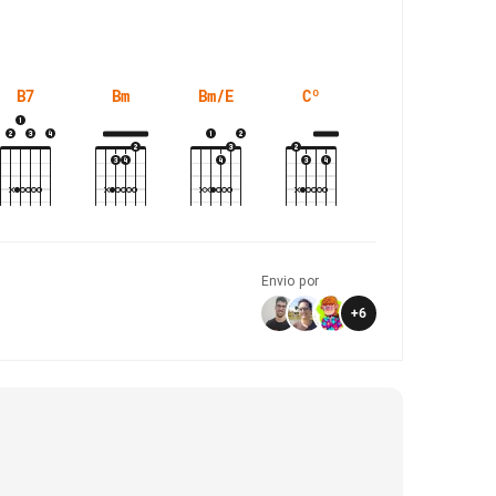
B7
Bm
Bm/E
Cº
D
Envio por
+
6