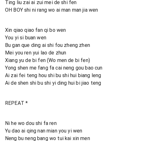
Ting liu zai ai zui mei de shi fen
OH BOY shi ni rang wo ai man man jia wen
Xin qiao qiao fan qi bo wen
You yi si buan wen
Bu gan que ding ai shi fou zheng zhen
Mei you ren yui lao de zhun
Xiang yu de bi fen (Wo men de bi fen)
Yong shen me fang fa cai neng gou bao cun
Ai zai fei teng hou shi bu shi hui biang leng
Ai de shen shi bu shi yi ding hui bi jiao teng
REPEAT *
Ni he wo dou shi fa ren
Yu dao ai qing nan mian you yi wen
Neng bu neng bang wo tui kai xin men