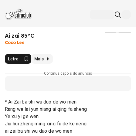
Ai zai 85°C
Mídia
Coco Lee
Letra
Mais
Continua depois do anúncio
* Ai Zai ba shi wu duo de wo men
Rang we lai yun niang ai qing fa sheng
Ye xu yi ge wen
Jiu hui zheng ming xing fu de ke neng
ai zai ba shi wu duo de wo men