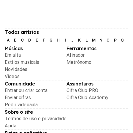
Todos artistas
A
B
C
D
E
F
G
H
I
J
K
L
M
N
O
P
Q
R
Músicas
Ferramentas
Em alta
Afinador
Estilos musicais
Metrônomo
Novidades
Videos
Comunidade
Assinaturas
Entrar ou criar conta
Cifra Club PRO
Enviar cifras
Cifra Club Academy
Pedir videoaula
Sobre o site
Termos de uso e privacidade
Ajuda
Baixe o aplicativo