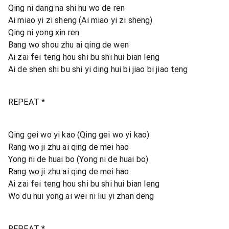
Qing ni dang na shi hu wo de ren
Ai miao yi zi sheng (Ai miao yi zi sheng)
Qing ni yong xin ren
Bang wo shou zhu ai qing de wen
Ai zai fei teng hou shi bu shi hui bian leng
Ai de shen shi bu shi yi ding hui bi jiao bi jiao teng
REPEAT *
Qing gei wo yi kao (Qing gei wo yi kao)
Rang wo ji zhu ai qing de mei hao
Yong ni de huai bo (Yong ni de huai bo)
Rang wo ji zhu ai qing de mei hao
Ai zai fei teng hou shi bu shi hui bian leng
Wo du hui yong ai wei ni liu yi zhan deng
REPEAT *