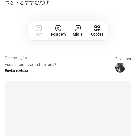
つぎへとすすむだけ
Tom
Rolagem
Mídia
Opções
Composição
:
Envio por
Essa informação está errada?
Enviar revisão