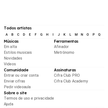
Todos artistas
A
B
C
D
E
F
G
H
I
J
K
L
M
N
O
P
Q
R
Músicas
Ferramentas
Em alta
Afinador
Estilos musicais
Metrônomo
Novidades
Videos
Comunidade
Assinaturas
Entrar ou criar conta
Cifra Club PRO
Enviar cifras
Cifra Club Academy
Pedir videoaula
Sobre o site
Termos de uso e privacidade
Ajuda