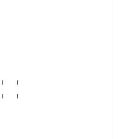
|     |

|     |
