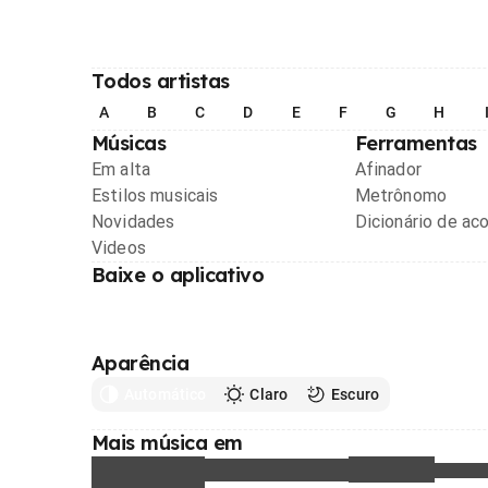
Todos artistas
A
B
C
D
E
F
G
H
Músicas
Ferramentas
Em alta
Afinador
Estilos musicais
Metrônomo
Novidades
Dicionário de ac
Videos
Baixe o aplicativo
Aparência
Automático
Claro
Escuro
Mais música em