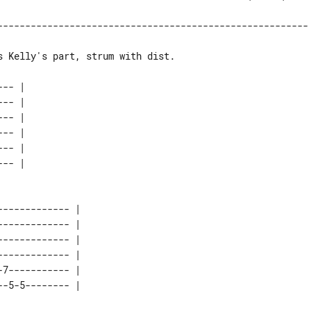
-------------------------------------------------------- 
-- |

-- |

-- |

-- |

-- |

-- |

------------ |

------------ |

------------ |

------------ |

7----------- |

-5-5-------- |
