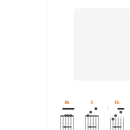
Bb
C
Eb
3