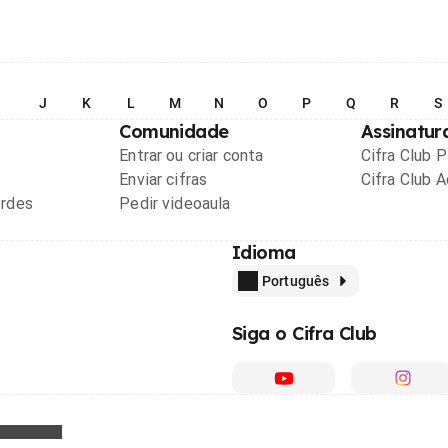
I
J
K
L
M
N
O
P
Q
R
S
Comunidade
Assinatur
Entrar ou criar conta
Cifra Club 
Enviar cifras
Cifra Club 
ordes
Pedir videoaula
Idioma
Português
Siga o Cifra Club