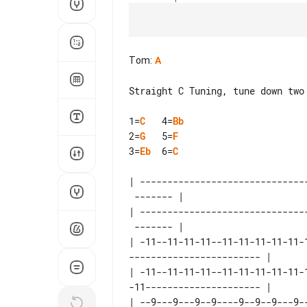
Tom
:
A
Straight C Tuning, tune down two 
1=
C
   4=
Bb
2=
G
   5=
F
3=
Eb
  6=
C
| ------------------------------
 ------- |

| ------------------------------
 ------- |

| -11--11-11-11--11-11-11-11-11-
------------------------ |

| -11--11-11-11--11-11-11-11-11-
| --9---9---9--9----9--9--9---9-