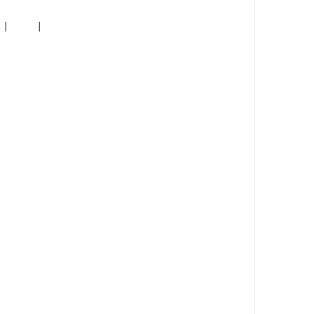
|     |
