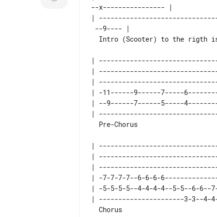
--x---------------- |

| ------------------------------
 --9---- |

  Intro (Scooter) to the rigth is Kelly's part, strum with dist.

| -------------------------------
| -------------------------------
| -------------------------------
| -11------9------7-----6--------
| --9------7------5-----4--------
| -------------------------------
  Pre-Chorus

| -------------------------------
| -------------------------------
| -------------------------------
| -7-7-7-7--6-6-6-6--------------
| -5-5-5-5--4-4-4-4--5-5--6-6--7-
| ----------------------3-3--4-4-