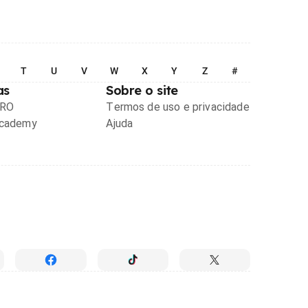
T
U
V
W
X
Y
Z
#
as
Sobre o site
PRO
Termos de uso e privacidade
Academy
Ajuda