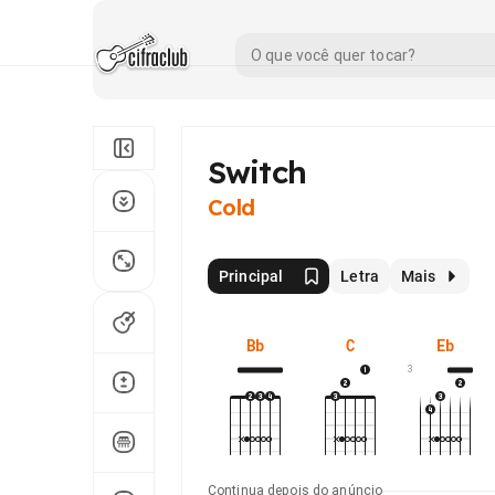
Switch
Cold
Principal
Letra
Mais
Bb
C
Eb
3
Continua depois do anúncio