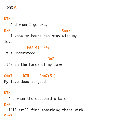
Tom
:
A
D7M
D7M
C#m7
   I know my heart can stay with my 

F#7(4)
F#7
Bm7
It's in the hands of my love

C#m7
D7M
Ebm7(5-)
My love does it good

D7M
D7M
C#m7