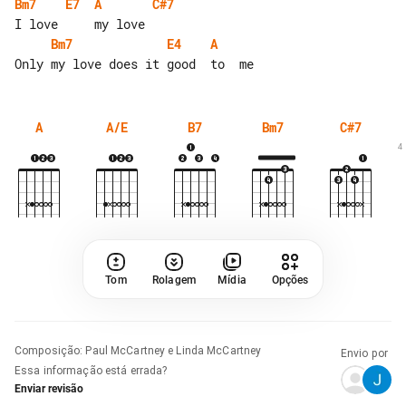
Bm7
E7
A
C#7
Bm7
E4
A
A
A/E
B7
Bm7
C#7
4
Tom
Rolagem
Mídia
Opções
Composição
:
Paul McCartney e Linda McCartney
Envio por
Essa informação está errada?
Enviar revisão