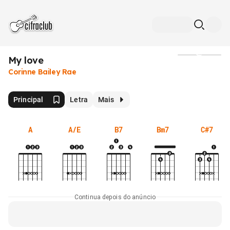
My love
Mídia
Corinne Bailey Rae
Principal
Letra
Mais
A
A/E
B7
Bm7
C#7
Continua depois do anúncio