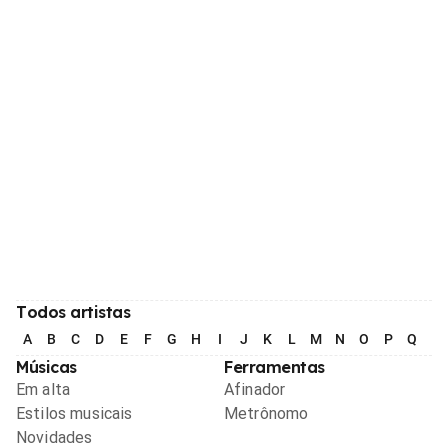
Todos artistas
A
B
C
D
E
F
G
H
I
J
K
L
M
N
O
P
Q
R
Músicas
Ferramentas
Em alta
Afinador
Estilos musicais
Metrônomo
Novidades