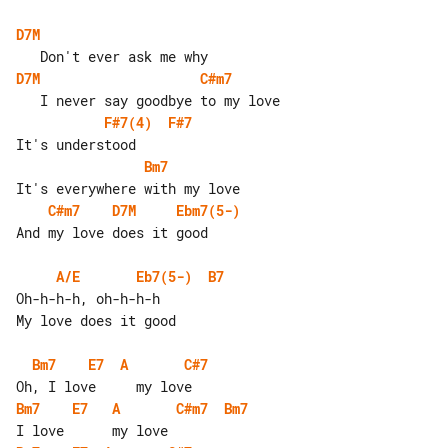
D7M
D7M
C#m7
F#7(4)
F#7
Bm7
C#m7
D7M
Ebm7(5-)
And my love does it good

A/E
Eb7(5-)
B7
Oh-h-h-h, oh-h-h-h

My love does it good

Bm7
E7
A
C#7
Bm7
E7
A
C#m7
Bm7