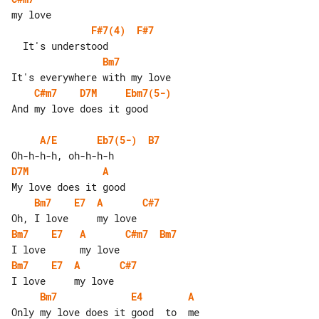
F#7(4)
F#7
Bm7
C#m7
D7M
Ebm7(5-)
And my love does it good

A/E
Eb7(5-)
B7
D7M
A
Bm7
E7
A
C#7
Bm7
E7
A
C#m7
Bm7
Bm7
E7
A
C#7
Bm7
E4
A
Only my love does it good  to  me
