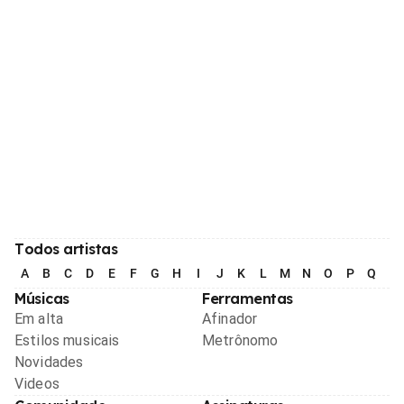
Todos artistas
A
B
C
D
E
F
G
H
I
J
K
L
M
N
O
P
Q
R
Músicas
Ferramentas
Em alta
Afinador
Estilos musicais
Metrônomo
Novidades
Videos