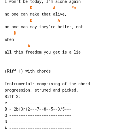
D
A
Em
D
A
D
A
all this freedom you get is a lie

(Riff 1) with chords

Instrumental: comprising of the chord 

Riff 2:

e|---------------------------

B|-12b13r12---7--8--5--3/5---

G|---------------------------

D|---------------------------

A|---------------------------
