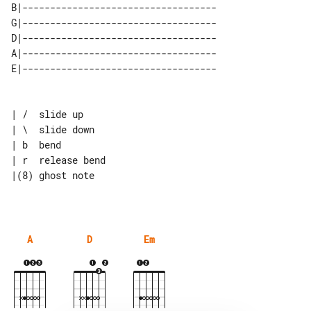
B|-----------------------------------

G|-----------------------------------

D|-----------------------------------

A|-----------------------------------

| /  slide up

| \  slide down

| b  bend

A
D
Em