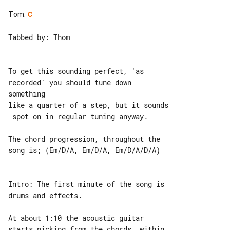
Tom
:
C
Tabbed by: Thom

To get this sounding perfect, 'as 

recorded' you should tune down 

something

like a quarter of a step, but it sounds

 spot on in regular tuning anyway.

The chord progression, throughout the 

song is; (Em/D/A, Em/D/A, Em/D/A/D/A)

Intro: The first minute of the song is 

drums and effects.

At about 1:10 the acoustic guitar 

starts picking from the chords, within 
