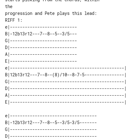
the

RIFF 1:

e|---------------------------

B|-12b13r12---7--8--5--3/5---

G|---------------------------

D|---------------------------

A|---------------------------

E|---------------------------

e|----------------------------------------------| 

B|12b13r12---7--8--(8)/10--8-7-5----------------| 

G|----------------------------------------------| 

D|----------------------------------------------| 

A|----------------------------------------------| 

e|-----------------------------------

B|-12b13r12---7--8--5--3/5-3/5-------

G|-----------------------------------

D|-----------------------------------
