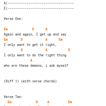
A|-----------------------------------

Verse One:

Em
D
A
Em
D
A
Em
D
A
D
A
who are these demons, i ask myself

(Riff 1) (with verse chords)

Em
D
A
Em