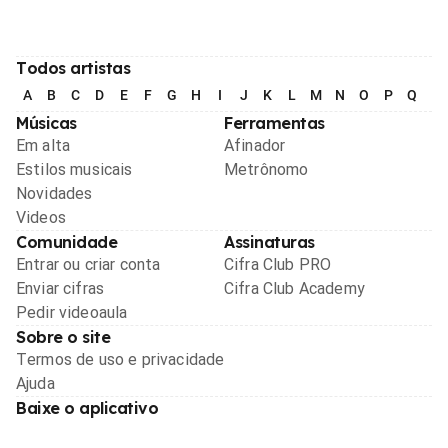
Todos artistas
A
B
C
D
E
F
G
H
I
J
K
L
M
N
O
P
Q
R
Músicas
Ferramentas
Em alta
Afinador
Estilos musicais
Metrônomo
Novidades
Videos
Comunidade
Assinaturas
Entrar ou criar conta
Cifra Club PRO
Enviar cifras
Cifra Club Academy
Pedir videoaula
Sobre o site
Termos de uso e privacidade
Ajuda
Baixe o aplicativo