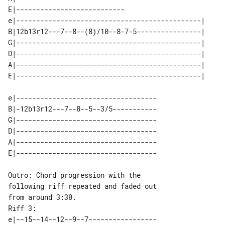
E|---------------------------

e|----------------------------------------------| 

B|12b13r12---7--8--(8)/10--8-7-5----------------| 

G|----------------------------------------------| 

D|----------------------------------------------| 

A|----------------------------------------------| 

e|-----------------------------------

B|-12b13r12---7--8--5--3/5-----------

G|-----------------------------------

D|-----------------------------------

A|-----------------------------------

Outro: Chord progression with the 

following riff repeated and faded out 

Riff 3:

e|--15--14--12--9--7-----------------
