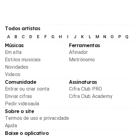
Todos artistas
A
B
C
D
E
F
G
H
I
J
K
L
M
N
O
P
Q
R
Músicas
Ferramentas
Em alta
Afinador
Estilos musicais
Metrônomo
Novidades
Videos
Comunidade
Assinaturas
Entrar ou criar conta
Cifra Club PRO
Enviar cifras
Cifra Club Academy
Pedir videoaula
Sobre o site
Termos de uso e privacidade
Ajuda
Baixe o aplicativo