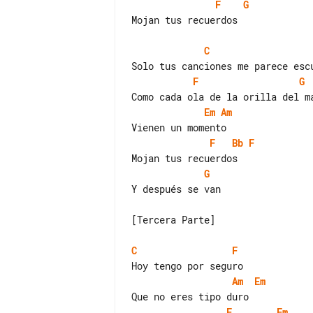
F
G
Mojan tus recuerdos

C
F
G
Em
Am
F
Bb
F
G
Y después se van

[Tercera Parte]

C
F
Am
Em
F
Fm