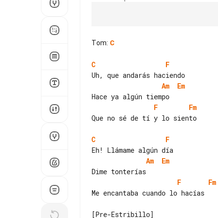
Tom
:
C
C
F
Am
Em
F
Fm
Que no sé de tí y lo siento

C
F
Am
Em
F
Fm
Me encantaba cuando lo hacías

[Pre-Estribillo]
