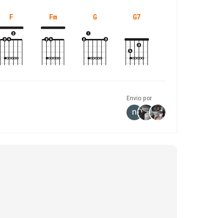
F
Fm
G
G7
Envio por