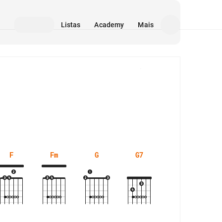
Listas
Academy
Mais
Mídia
F
Fm
G
G7