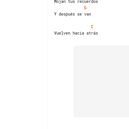
G
Y después se van

C