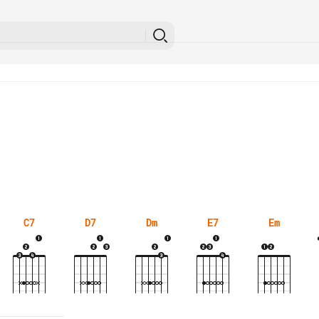
C7
D7
Dm
E7
Em