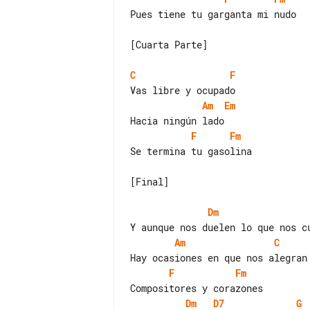
Pues tiene tu garganta mi nudo

[Cuarta Parte]

C
F
Am
Em
F
Fm
Se termina tu gasolina

[Final]

Dm
Am
C
F
Fm
Dm
D7
G