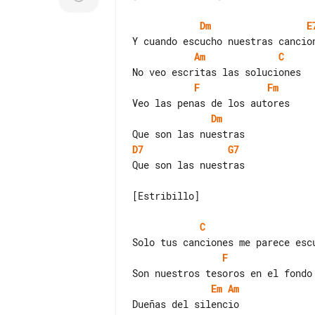
Dm
E
Am
C
F
Fm
Dm
D7
G7
Que son las nuestras

[Estribillo]

C
F
Em
Am