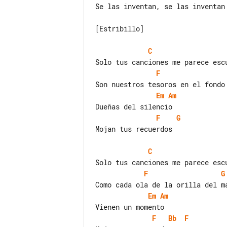
Se las inventan, se las inventan

[Estribillo]

C
F
Em
Am
F
G
Mojan tus recuerdos

C
F
G
Em
Am
F
Bb
F