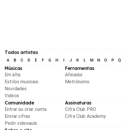
Todos artistas
A
B
C
D
E
F
G
H
I
J
K
L
M
N
O
P
Q
R
Músicas
Ferramentas
Em alta
Afinador
Estilos musicais
Metrônomo
Novidades
Videos
Comunidade
Assinaturas
Entrar ou criar conta
Cifra Club PRO
Enviar cifras
Cifra Club Academy
Pedir videoaula