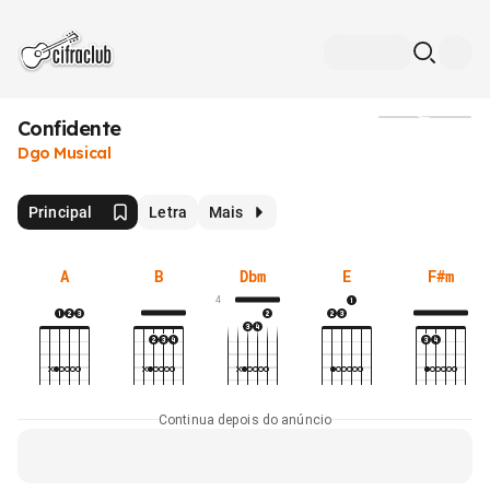
Confidente
Mídia
Dgo Musical
Principal
Letra
Mais
A
B
Dbm
E
F#m
4
Continua depois do anúncio