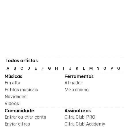
Todos artistas
A
B
C
D
E
F
G
H
I
J
K
L
M
N
O
P
Q
R
Músicas
Ferramentas
Em alta
Afinador
Estilos musicais
Metrônomo
Novidades
Videos
Comunidade
Assinaturas
Entrar ou criar conta
Cifra Club PRO
Enviar cifras
Cifra Club Academy