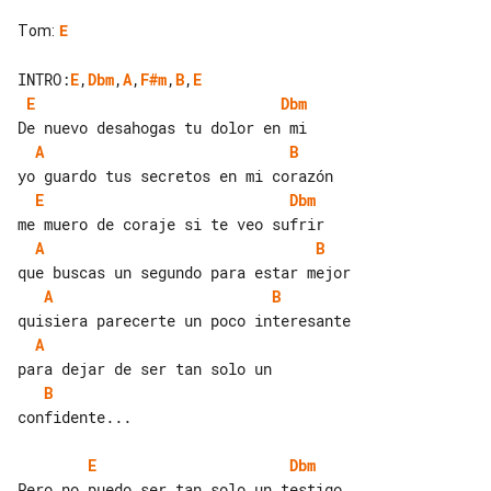
Tom
:
E
INTRO:
E
,
Dbm
,
A
,
F#m
,
B
,
E
E
Dbm
A
B
E
Dbm
A
B
A
B
A
B
confidente...

E
Dbm