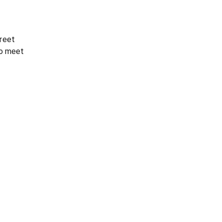
reet
 to meet