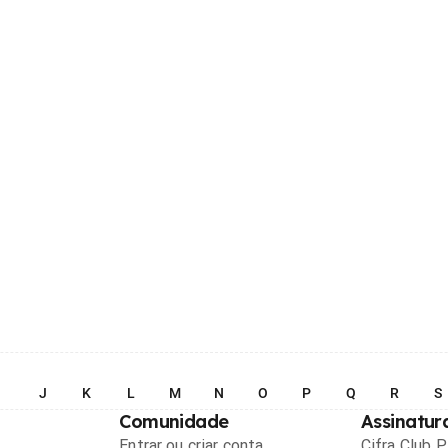
I
J
K
L
M
N
O
P
Q
R
S
Comunidade
Assinatur
Entrar ou criar conta
Cifra Club 