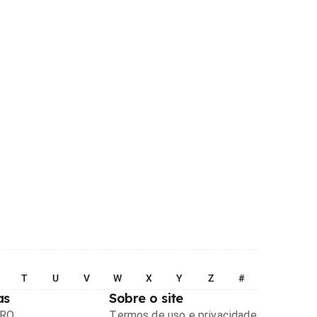
T
U
V
W
X
Y
Z
#
as
Sobre o site
PRO
Termos de uso e privacidade