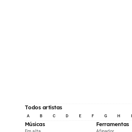
Todos artistas
A
B
C
D
E
F
G
H
Músicas
Ferramentas
Em alta
Afinador