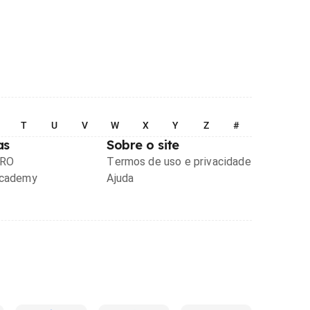
T
U
V
W
X
Y
Z
#
as
Sobre o site
PRO
Termos de uso e privacidade
Academy
Ajuda