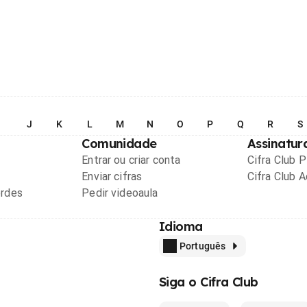
I
J
K
L
M
N
O
P
Q
R
S
Comunidade
Assinatur
Entrar ou criar conta
Cifra Club 
Enviar cifras
Cifra Club 
ordes
Pedir videoaula
Idioma
Português
Siga o Cifra Club