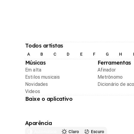
Todos artistas
A
B
C
D
E
F
G
H
Músicas
Ferramentas
Em alta
Afinador
Estilos musicais
Metrônomo
Novidades
Dicionário de ac
Videos
Baixe o aplicativo
Aparência
Automático
Claro
Escuro