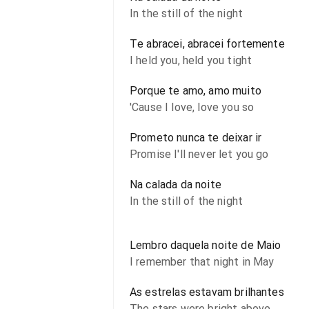
In the still of the night
Te abracei, abracei fortemente
I held you, held you tight
Porque te amo, amo muito
'Cause I love, love you so
Prometo nunca te deixar ir
Promise I'll never let you go
Na calada da noite
In the still of the night
Lembro daquela noite de Maio
I remember that night in May
As estrelas estavam brilhantes
The stars were bright above