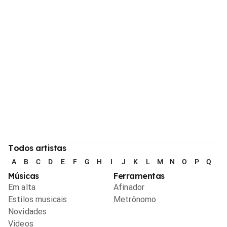
Todos artistas
A
B
C
D
E
F
G
H
I
J
K
L
M
N
O
P
Q
R
Músicas
Ferramentas
Em alta
Afinador
Estilos musicais
Metrônomo
Novidades
Videos