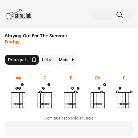
Staying Out For The Summer
Mídia
Dodgy
Principal
Letra
Mais
Am
C
D
Dm
G
Continua depois do anúncio