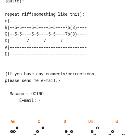
{outro}:

e|--------------------------------| 

B|--5-5----5-5----5-5----7b(8)----| 

G|--5-5----5-5----5-5----7b(8)----| 

D|-------7------7------7----------| 

A|--------------------------------| 

{If you have any comments/corrections, 

please send me e-mail.}

  Masanori OGINO

Am
C
D
Dm
G