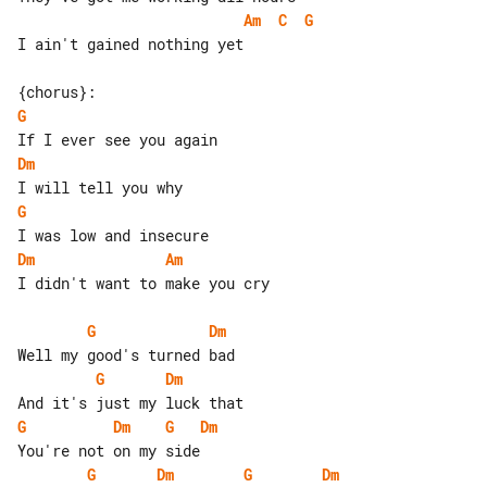
Am
C
G
I ain't gained nothing yet

G
Dm
G
Dm
Am
I didn't want to make you cry

G
Dm
G
Dm
G
Dm
G
Dm
G
Dm
G
Dm