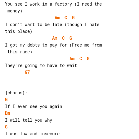
You see I work in a factory (I need the

Am
C
G
I don't want to be late (though I hate 

Am
C
G
I got my debts to pay for (Free me from

Am
C
G
G7
G
Dm
G