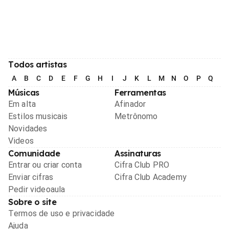
Todos artistas
A
B
C
D
E
F
G
H
I
J
K
L
M
N
O
P
Q
R
Músicas
Ferramentas
Em alta
Afinador
Estilos musicais
Metrônomo
Novidades
Videos
Comunidade
Assinaturas
Entrar ou criar conta
Cifra Club PRO
Enviar cifras
Cifra Club Academy
Pedir videoaula
Sobre o site
Termos de uso e privacidade
Ajuda