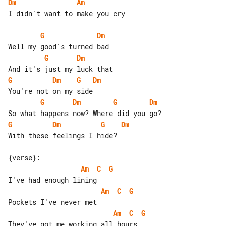
Dm
Am
I didn't want to make you cry

G
Dm
G
Dm
G
Dm
G
Dm
G
Dm
G
Dm
G
Dm
G
Dm
With these feelings I hide?

Am
C
G
Am
C
G
Am
C
G