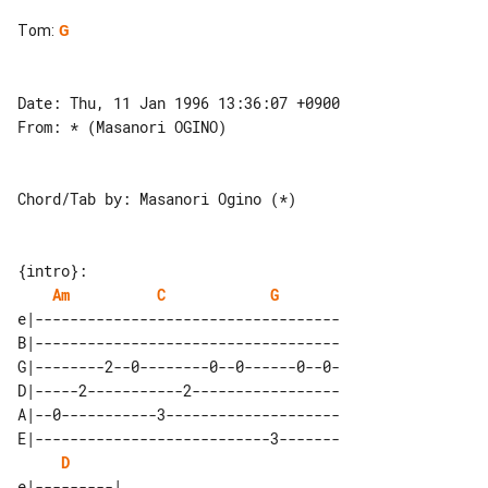
Tom
:
G
Date: Thu, 11 Jan 1996 13:36:07 +0900

From: * (Masanori OGINO)

Chord/Tab by: Masanori Ogino (*)

{intro}:

Am
C
G
e|-----------------------------------

B|-----------------------------------

G|--------2--0--------0--0------0--0-

D|-----2-----------2-----------------

A|--0-----------3--------------------

E|---------------------------3-------

D
e|---------| 
