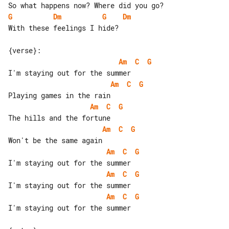
G
Dm
G
Dm
With these feelings I hide?

Am
C
G
Am
C
G
Am
C
G
Am
C
G
Am
C
G
Am
C
G
Am
C
G
I'm staying out for the summer
