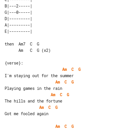
B|---2-----| 

G|---0-----| 

D|---------| 

A|---------| 

then  Am7  C  G

      Am   C  G (x2)

Am
C
G
Am
C
G
Am
C
G
Am
C
G
Got me fooled again

Am
C
G