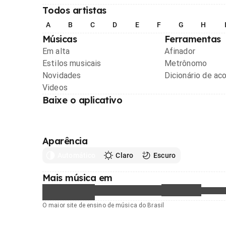
Todos artistas
A
B
C
D
E
F
G
H
Músicas
Ferramentas
Em alta
Afinador
Estilos musicais
Metrônomo
Novidades
Dicionário de ac
Videos
Baixe o aplicativo
Aparência
Automático
Claro
Escuro
Mais música em
O maior site de ensino de música do Brasil