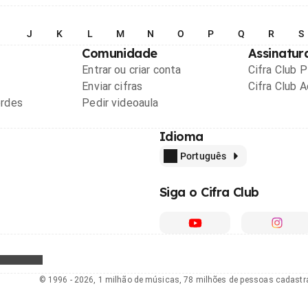
I
J
K
L
M
N
O
P
Q
R
S
Comunidade
Assinatur
Entrar ou criar conta
Cifra Club 
Enviar cifras
Cifra Club 
ordes
Pedir videoaula
Idioma
Português
Siga o Cifra Club
© 1996 - 2026, 1 milhão de músicas, 78 milhões de pessoas cadast