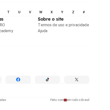
T
U
V
W
X
Y
Z
#
as
Sobre o site
PRO
Termos de uso e privacidade
Academy
Ajuda
radas
Feito com
em todo o Brasil