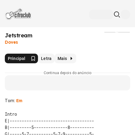
Jetstream
Mídia
Doves
Principal
Letra
Mais
Continua depois do anúncio
Tom
:
Em
Intro

E|-----------------------------------

B|---------5--------------8----------

G|-----5-7----------5-7-9----------5-
