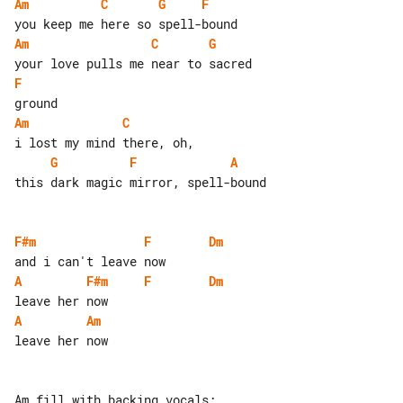
Am
C
G
F
Am
C
G
F
Am
C
G
F
A
this dark magic mirror, spell-bound

F#m
F
Dm
A
F#m
F
Dm
A
Am
leave her now
