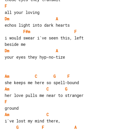
F
Dm
A
F#m
F
i would swear i've seen this, left 

Dm
A
your eyes they hyp-no-tize

Am
C
G
F
Am
C
G
F
Am
C
G
F
A