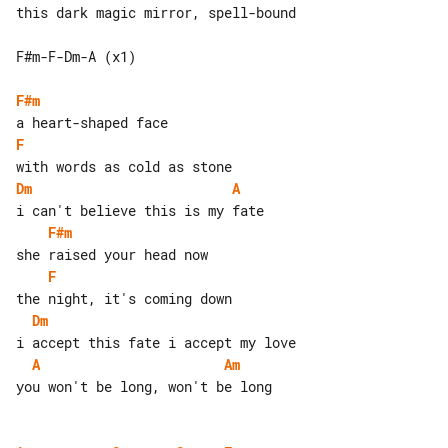
this dark magic mirror, spell-bound

F#m-F-Dm-A (x1)

F#m
F
Dm
A
F#m
F
Dm
A
Am
you won't be long, won't be long
