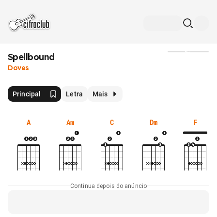
Spellbound
Mídia
Doves
Principal
Letra
Mais
A
Am
C
Dm
F
Continua depois do anúncio