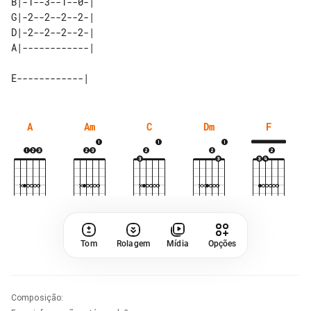
B|-1--3--1--0-| 

G|-2--2--2--2-| 

D|-2--2--2--2-| 

A
Am
C
Dm
F
Tom
Rolagem
Mídia
Opções
Composição
: