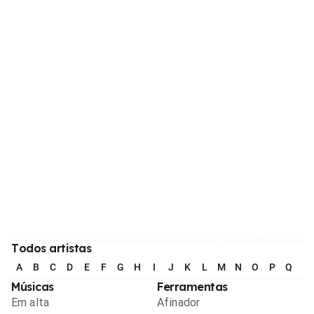
Todos artistas
A
B
C
D
E
F
G
H
I
J
K
L
M
N
O
P
Q
R
Músicas
Ferramentas
Em alta
Afinador