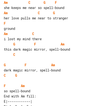
Am
C
G
F
Am
C
G
F
Am
C
G
F
Am
C
G
F
Am
C
G
F
Am
End with Am fill:

E|------------| 
