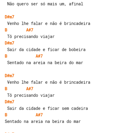
 Não quero ser só mais um, afinal

D#m7
B
A#7
D#m7
B
A#7
 Sentado na areia na beira do mar

D#m7
B
A#7
D#m7
B
A#7
Sentado na areia na beira do mar
