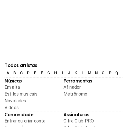
Todos artistas
A
B
C
D
E
F
G
H
I
J
K
L
M
N
O
P
Q
R
Músicas
Ferramentas
Em alta
Afinador
Estilos musicais
Metrônomo
Novidades
Videos
Comunidade
Assinaturas
Entrar ou criar conta
Cifra Club PRO