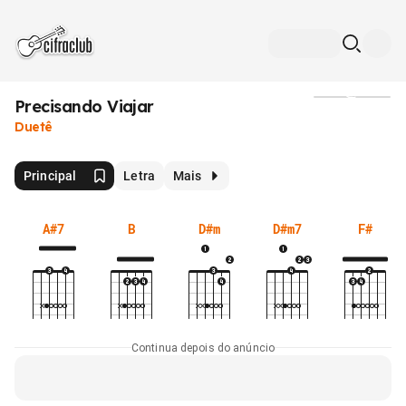
Precisando Viajar
Mídia
Duetê
Principal
Letra
Mais
A#7
B
D#m
D#m7
F#
Continua depois do anúncio