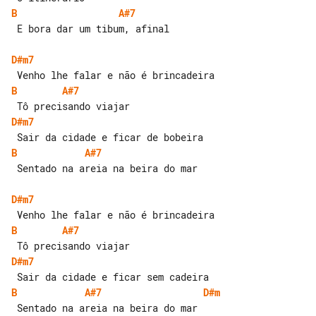
B
A#7
 E bora dar um tibum, afinal

D#m7
B
A#7
D#m7
B
A#7
 Sentado na areia na beira do mar

D#m7
B
A#7
D#m7
B
A#7
D#m