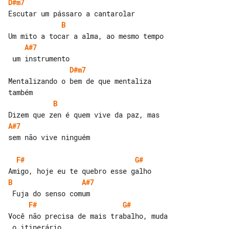
D#m7
B
A#7
D#m7
Mentalizando o bem de que mentaliza 

B
A#7
sem não vive ninguém

F#
G#
B
A#7
F#
G#
Você não precisa de mais trabalho, muda
