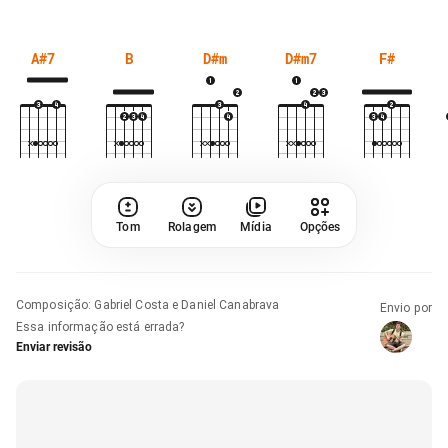
A#7
B
D#m
D#m7
F#
Tom
Rolagem
Mídia
Opções
Composição
:
Gabriel Costa e Daniel Canabrava
Envio por
Essa informação está errada?
Enviar revisão