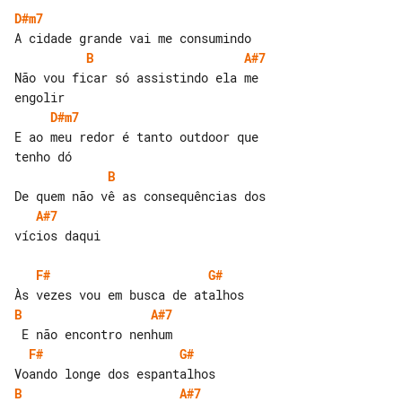
D#m7
B
A#7
Não vou ficar só assistindo ela me 

D#m7
E ao meu redor é tanto outdoor que 

B
A#7
vícios daqui

F#
G#
B
A#7
F#
G#
B
A#7