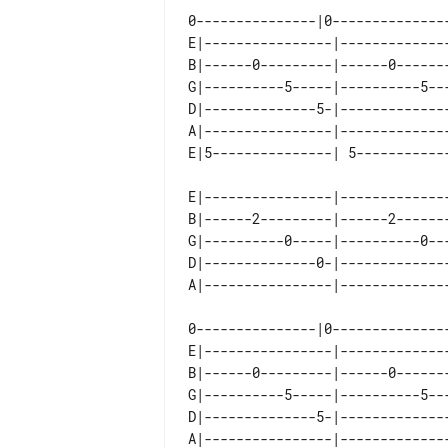
E|----------------|-------------
B|------0---------|------0------
G|----------5-----|----------5--
D|--------------5-|-------------
A|----------------|-------------
E|----------------|-------------
B|------2---------|------2------
G|----------0-----|----------0--
D|--------------0-|-------------
E|----------------|-------------
B|------0---------|------0------
G|----------5-----|----------5--
D|--------------5-|-------------
A|----------------|-------------