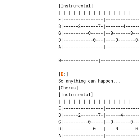
[Instrumental]

E|----------------|-------------
B|------2-------7-|-------4-----
G|----------0-----|--0-------0--
D|------------0---|----0-------0
0---------------|---------------
[
B
:]

So anything can happen...

[Chorus]

[Instrumental]

E|----------------|-------------
B|------2-------7-|------4------
G|----------0-----|--0-------0--
D|------------0---|----0-------0