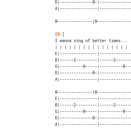
D|--------------0-|-------------
0---------------|0--------------
[
B
:]

I wanna sing of better times...

E|----------------|-------------
B|------2---------|------2------
G|----------0-----|----------0--
D|--------------0-|-------------
E|----------------|-------------
B|------2---------|------2------
G|----------0-----|----------0--
D|--------------0-|-------------