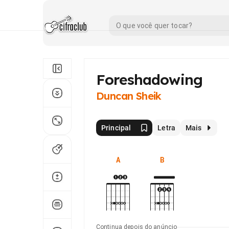
Foreshadowing
Duncan Sheik
Principal
Letra
Mais
A
B
Continua depois do anúncio