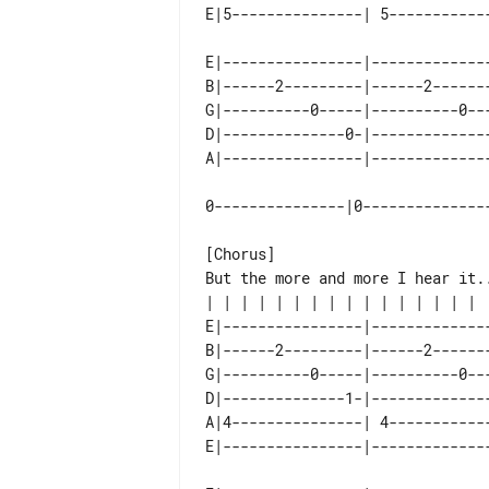
E|----------------|-------------
B|------2---------|------2------
G|----------0-----|----------0--
D|--------------0-|-------------
0---------------|0--------------
[Chorus]

But the more and more I hear it..
E|----------------|-------------
B|------2---------|------2------
G|----------0-----|----------0--
D|--------------1-|-------------
A|4---------------| 4-----------