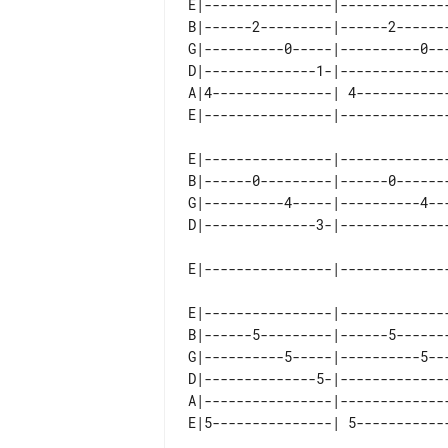
E|----------------|-------------
B|------2---------|------2------
G|----------0-----|----------0--
D|--------------1-|-------------
A|4---------------| 4-----------
E|----------------|-------------
B|------0---------|------0------
G|----------4-----|----------4--
E|----------------|--------------
B|------5---------|------5-------
G|----------5-----|----------5---
D|--------------5-|--------------
A|----------------|--------------