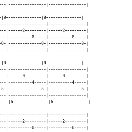
---|----------------|----------------| 

---|------2---------|------2---------| 

---|----------0-----|----------0-----| 

-0-|--------------0-|--------------0-| 

---|----------------|----------------|  

---|------0---------|------0---------|  

---|----------4-----|----------4-----|  

-5-|--------------5-|--------------5-|  

---|----------------|----------------|  

---|----------------|----------------| 

---|------2---------|------2---------| 

---|----------0-----|----------0-----| 
