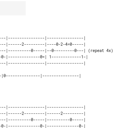
---|----------------|----------------|             

---|------2---------|----0-2-4=0-----|             

---|----------0-----|--0---------0---| (repeat 4x) 

-0-|--------------0=| 1-------------1-|            

-|0---------------|----------------|

---|----------------|----------------| 

---|------2---------|------2---------| 

---|----------0-----|----------0-----| 

-0-|--------------0-|--------------0-| 
