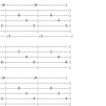
---|----------------|----------------|  

---|------0---------|------0---------|  

---|----------4-----|----------4-----|  

-5-|--------------5-|--------------5-|  

---|----------------|----------------|  

---|----------------|----------------| 

---|------2---------|------2---------| 

---|----------0-----|----------0-----| 

-0-|--------------0-|--------------0-| 

---|----------------|----------------|  

---|------0---------|------0---------|  

---|----------5-----|----------5-----|  

-5-|--------------4-|--------------4-|  

---|----------------|----------------|  
