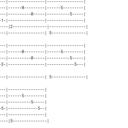
---|----------------|----------------|  

---|------0---------|------5---------|  

---|----------0-----|----------5-----|  

-1-|----------------|----------------|  

----|2---------------|----------------| 

---|----------------|----------------| 

---|------0---------|------5---------| 

---|----------0-----|----------5-----| 

--|----------------|  

--|------5---------|  

--|----------5-----|  

5-|-------------5--|  

--|----------------|  
