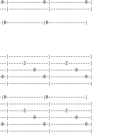
-0-|--------------0-|--------------0-| 

-|0---------------|0---------------|

---|----------------|----------------| 

---|------2---------|------2---------| 

---|----------0-----|----------0-----| 

-0-|--------------0-|--------------0-| 

---|----------------|----------------| 

---|------2---------|------2---------| 

---|----------0-----|----------0-----| 

-0-|--------------0-|--------------0-| 
