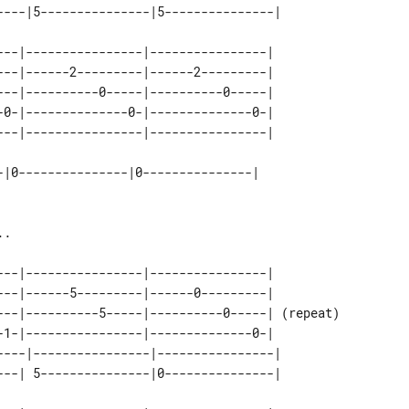
---|----------------|----------------| 

---|------2---------|------2---------| 

---|----------0-----|----------0-----| 

-0-|--------------0-|--------------0-| 

-|0---------------|0---------------|

.

---|----------------|----------------|          

---|------5---------|------0---------|          

---|----------5-----|----------0-----| (repeat) 

-1-|----------------|--------------0-|          

----|----------------|----------------|         
