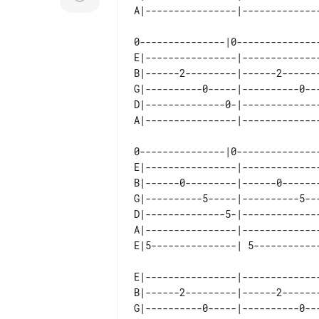
E|----------------|-------------
B|------2---------|------2------
G|----------0-----|----------0--
D|--------------0-|-------------
E|----------------|-------------
B|------0---------|------0------
G|----------5-----|----------5--
D|--------------5-|-------------
A|----------------|-------------
E|----------------|-------------
B|------2---------|------2------
G|----------0-----|----------0--