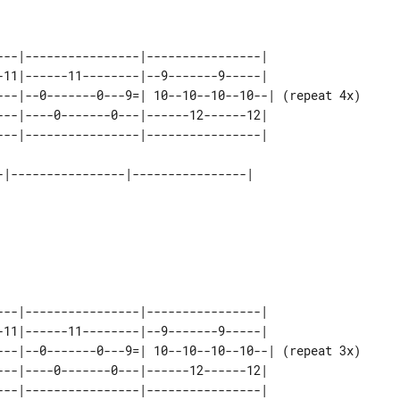
---|----------------|----------------|              

-11|------11--------|--9-------9-----|              

---|--0-------0---9=| 10--10--10--10--| (repeat 4x) 

---|----0-------0---|------12------12|              

-|----------------|----------------|

---|----------------|----------------|              

-11|------11--------|--9-------9-----|              

---|--0-------0---9=| 10--10--10--10--| (repeat 3x) 

---|----0-------0---|------12------12|              
