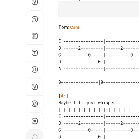
Tom
:
C#m
E|----------------|-------------
B|------2---------|------2------
G|----------0-----|----------0--
D|--------------0-|-------------
0---------------|0--------------
[
A
:]

Maybe I'll just whisper...

E|----------------|-------------
B|------2---------|------2------
G|----------0-----|----------0--
D|--------------0-|-------------