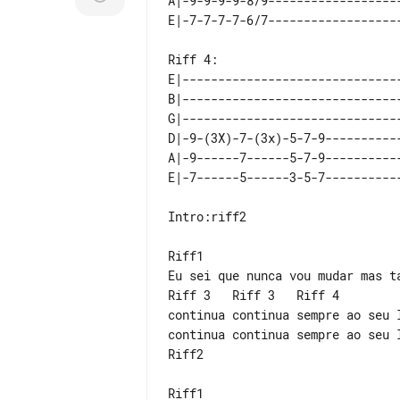
A|-9-9-9-9-8/9------------------
E|------------------------------
B|------------------------------
G|------------------------------
D|-9-(3X)-7-(3x)-5-7-9----------
A|-9------7------5-7-9----------
Intro:riff2

Riff1

Eu sei que nunca vou mudar mas ta
Riff 3   Riff 3   Riff 4

continua continua sempre ao seu l
continua continua sempre ao seu l
Riff2

Riff1
