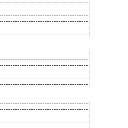
---------------------------------------| 

---------------------------------------| 

---------------------------------------| 

---------------------------------------| 

---------------------------------------| 

---------------------------------------| 

---------------------------------------| 

---------------------------------------| 

---------------------------------------| 

---------------------------------------| 

---------------------------------------| 

---------------------------------------| 

---------------------------------------| 

---------------------------------------| 
