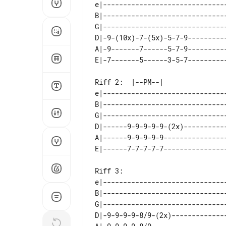
e|------------------------------
B|------------------------------
G|------------------------------
D|-9-(10x)-7-(5x)-5-7-9---------
A|-9-------7------5-7-9---------
Riff 2:  |--PM--|    

e|------------------------------
B|------------------------------
G|------------------------------
D|------9-9-9-9-9-(2x)----------
A|------9-9-9-9-9---------------
Riff 3: 

e|------------------------------
B|------------------------------
G|------------------------------
D|-9-9-9-9-8/9-(2x)-------------