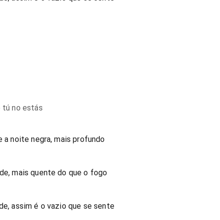
o tú no estás
e a noite negra, mais profundo
ade, mais quente do que o fogo
ade, assim é o vazio que se sente