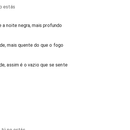
no estás
e a noite negra, mais profundo
ade, mais quente do que o fogo
ade, assim é o vazio que se sente
o tú no estás