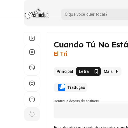
Cuando Tú No Está
El Tri
Principal
Letra
Mais
Tradução
Continua depois do anúncio
Eu rolando pela cidade grande, ven