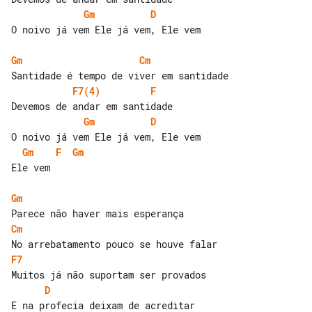
Gm
D
O noivo já vem Ele já vem, Ele vem

Gm
Cm
F7(4)
F
Gm
D
Gm
F
Gm
Ele vem

Gm
Cm
F7
D