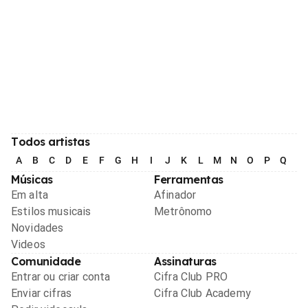
Todos artistas
A
B
C
D
E
F
G
H
I
J
K
L
M
N
O
P
Q
R
Músicas
Ferramentas
Em alta
Afinador
Estilos musicais
Metrônomo
Novidades
Videos
Comunidade
Assinaturas
Entrar ou criar conta
Cifra Club PRO
Enviar cifras
Cifra Club Academy