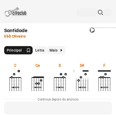
Santidade
Eliã Oliveira
Principal
Letra
Mais
C
Cm
D
D#
F
3
Continua depois do anúncio