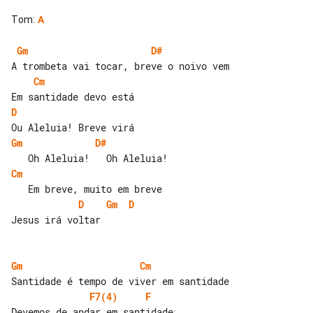
Tom
:
A
Gm
D#
Cm
D
Gm
D#
Cm
D
Gm
D
Jesus irá voltar

Gm
Cm
F7(4)
F