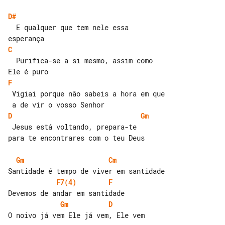
D#
  E qualquer que tem nele essa 

C
  Purifica-se a si mesmo, assim como 

F
 Vigiai porque não sabeis a hora em que

D
Gm
 Jesus está voltando, prepara-te    

para te encontrares com o teu Deus

Gm
Cm
F7(4)
F
Gm
D
O noivo já vem Ele já vem, Ele vem
