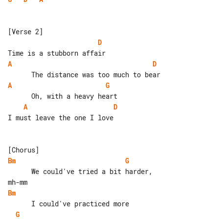
D
A
D
A
G
A
D
I must leave the one I love

Bm
G
      We could've tried a bit harder, 

Bm
G