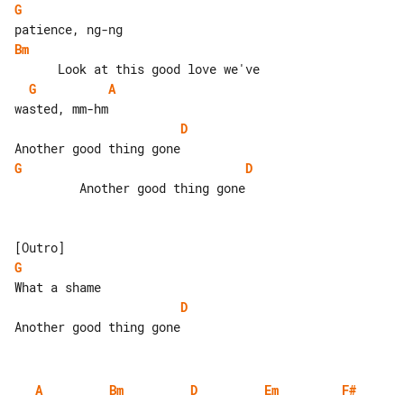
G
Bm
G
A
D
G
D
         Another good thing gone

G
D
A
Bm
D
Em
F#