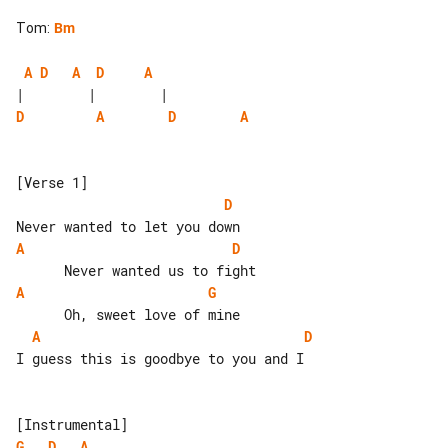
Tom
:
Bm
A
D
A
D
A
D
A
D
A
D
A
D
A
G
A
D
I guess this is goodbye to you and I

G
D
A