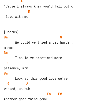
A
D
 love with me

Bm
G
      We could've tried a bit harder, 

Bm
G
Bm
G
A
Em
F#
Another good thing gone
