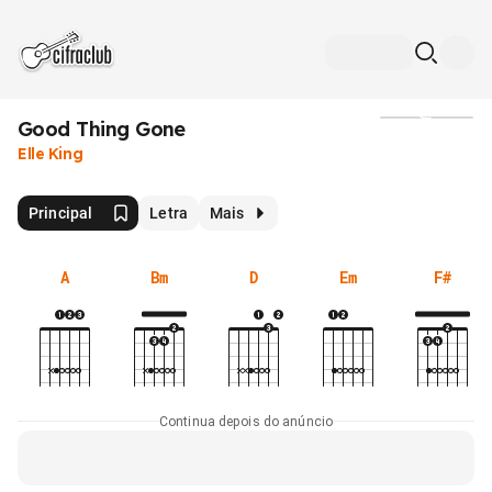
Good Thing Gone
Mídia
Elle King
Principal
Letra
Mais
A
Bm
D
Em
F#
Continua depois do anúncio