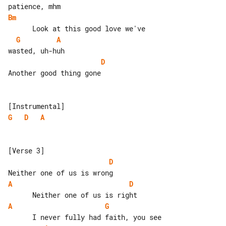
Bm
G
A
D
Another good thing gone

G
D
A
D
A
D
A
G