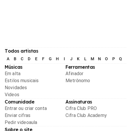
Todos artistas
A
B
C
D
E
F
G
H
I
J
K
L
M
N
O
P
Q
R
Músicas
Ferramentas
Em alta
Afinador
Estilos musicais
Metrônomo
Novidades
Videos
Comunidade
Assinaturas
Entrar ou criar conta
Cifra Club PRO
Enviar cifras
Cifra Club Academy
Pedir videoaula
Sobre o site