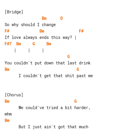
Bm
D
F#
Bm
F#
F#7
Bm
G
Bm
G
Bm
G
      I couldn't get that shit past me

Bm
G
      We could've tried a bit harder, 

Bm