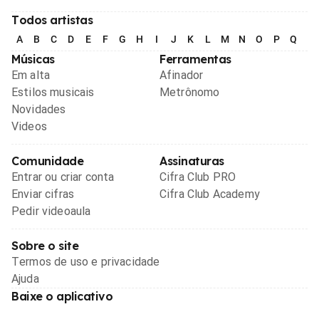
Todos artistas
A
B
C
D
E
F
G
H
I
J
K
L
M
N
O
P
Q
R
Músicas
Ferramentas
Em alta
Afinador
Estilos musicais
Metrônomo
Novidades
Videos
Comunidade
Assinaturas
Entrar ou criar conta
Cifra Club PRO
Enviar cifras
Cifra Club Academy
Pedir videoaula
Sobre o site
Termos de uso e privacidade
Ajuda
Baixe o aplicativo