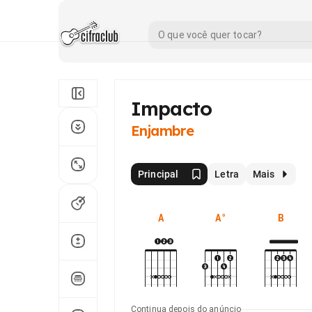
Impacto
Enjambre
Principal
Letra
Mais
A
A°
B
Continua depois do anúncio