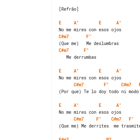
[Refrão]

E
A°
E
A°
C#m7
F°
C#m7
F°
   Me derrumbas

E
A°
E
A°
C#m7
F°
C#m7
(Por que) Te lo doy todo ni modo

E
A°
E
A°
C#m7
F°
C#m7
F°
(Que me) Me derrites  me trasmite
F#m7
B7