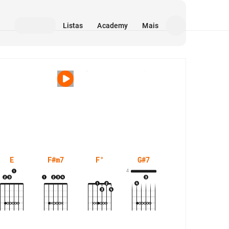
Listas
Academy
Mais
Mídia
E
F#m7
F°
G#7
4