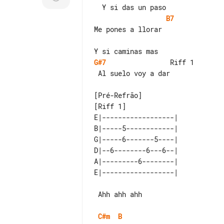
B7
Me pones a llorar

G#7
                Riff 1

 Al suelo voy a dar

[Riff 1]

E|------------------| 

B|-----5------------| 

G|-----6-------5----| 

D|--6--------6---6--| 

A|---------6--------| 

 Ahh ahh ahh

C#m
B