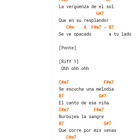
G#7
C#m
A
F#m7
 - 
B7
Se ve opacado       a tu lado

[Ponte]

[Riff 1]

 Ohh ohh ohh

C#m7
F#m7
B7
G#7
C#m7
F#m7
B7
G#7
C#m7