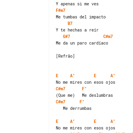
F#m7
B7
G#7
C#m7
Me da un paro cardíaco

[Refrão]

E
A°
E
A°
C#m7
F°
C#m7
F°
   Me derrumbas

E
A°
E
A°