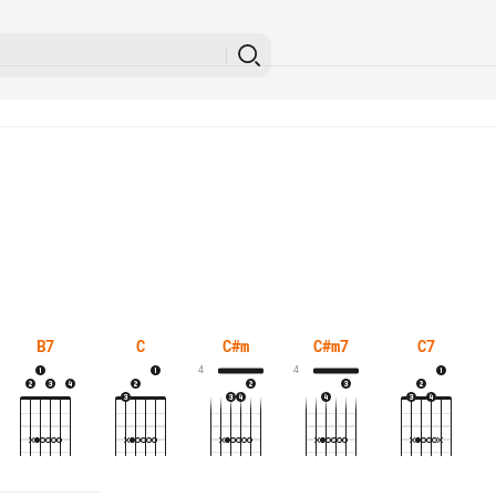
B7
C
C#m
C#m7
C7
4
4