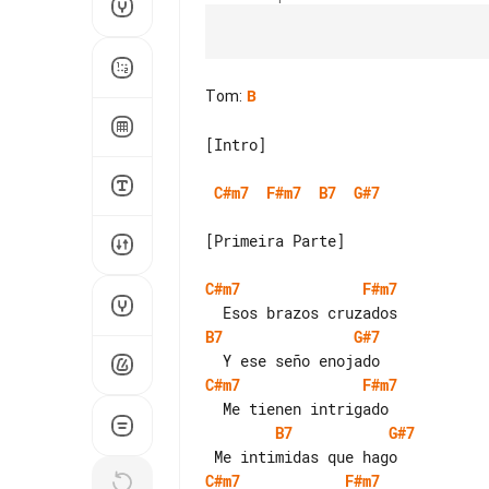
Tom
:
B
[Intro]

C#m7
F#m7
B7
G#7
[Primeira Parte]

C#m7
F#m7
B7
G#7
C#m7
F#m7
B7
G#7
C#m7
F#m7