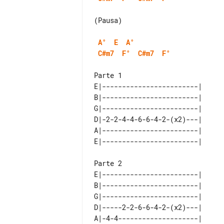
(Pausa)

A°
E
A°
C#m7
F°
C#m7
F°
Parte 1

E|------------------------| 

B|------------------------| 

G|------------------------| 

D|-2-2-4-4-6-6-4-2-(x2)---| 

A|------------------------| 

Parte 2

E|------------------------| 

B|------------------------| 

G|------------------------| 

D|-----2-2-6-6-4-2-(x2)---| 

A|-4-4--------------------| 
