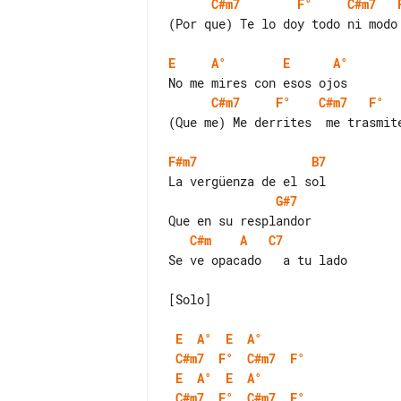
C#m7
F°
C#m7
(Por que) Te lo doy todo ni modo

E
A°
E
A°
C#m7
F°
C#m7
F°
(Que me) Me derrites  me trasmite
F#m7
B7
G#7
C#m
A
C7
Se ve opacado   a tu lado

[Solo]

E
A°
E
A°
C#m7
F°
C#m7
F°
E
A°
E
A°
C#m7
F°
C#m7
F°