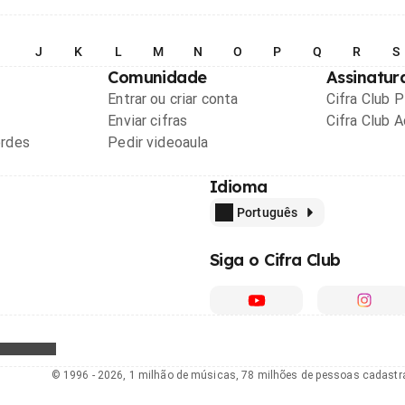
I
J
K
L
M
N
O
P
Q
R
S
Comunidade
Assinatur
Entrar ou criar conta
Cifra Club 
Enviar cifras
Cifra Club 
ordes
Pedir videoaula
Idioma
Português
Siga o Cifra Club
© 1996 - 2026, 1 milhão de músicas, 78 milhões de pessoas cadast