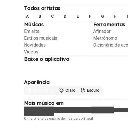
Todos artistas
A
B
C
D
E
F
G
H
Músicas
Ferramentas
Em alta
Afinador
Estilos musicais
Metrônomo
Novidades
Dicionário de ac
Videos
Baixe o aplicativo
Aparência
Automático
Claro
Escuro
Mais música em
O maior site de ensino de música do Brasil