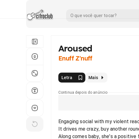
Aroused
Enuff Z'nuff
Letra
Mais
Continua depois do anúncio
Engaging social with my violent reac
It drives me crazy, buy another roun
Along comes baby, she's a positive 