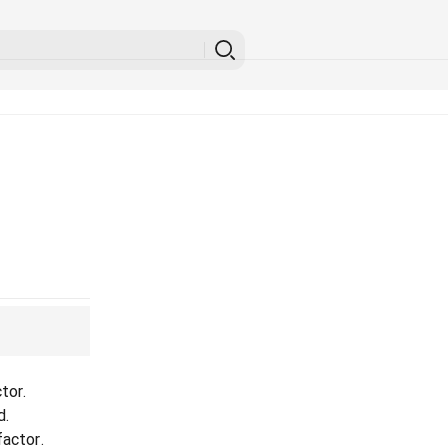
tor.
d.
factor.