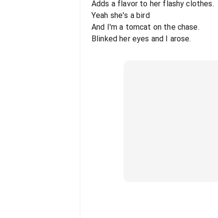
Adds a flavor to her flashy clothes.
Yeah she's a bird
And I'm a tomcat on the chase.
Blinked her eyes and I arose.