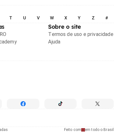
T
U
V
W
X
Y
Z
#
as
Sobre o site
PRO
Termos de uso e privacidade
Academy
Ajuda
radas
Feito com
em todo o Brasil