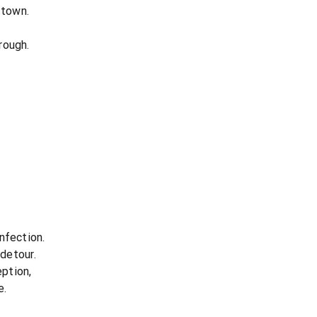
 town.
rough.
nfection.
detour.
eption,
e.