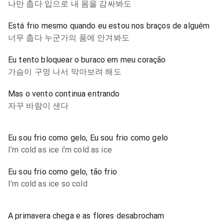
나만 춥다 입으로 내 몸을 감싸봐도
Está frio mesmo quando eu estou nos braços de alguém
너무 춥다 누군가의 품에 안겨봐도
Eu tento bloquear o buraco em meu coração
가슴이 구멍 나서 막아보려 해도
Mas o vento continua entrando
자꾸 바람이 샌다
Eu sou frio como gelo, Eu sou frio como gelo
I’m cold as ice i’m cold as ice
Eu sou frio como gelo, tão frio
I’m cold as ice so cold
A primavera chega e as flores desabrocham