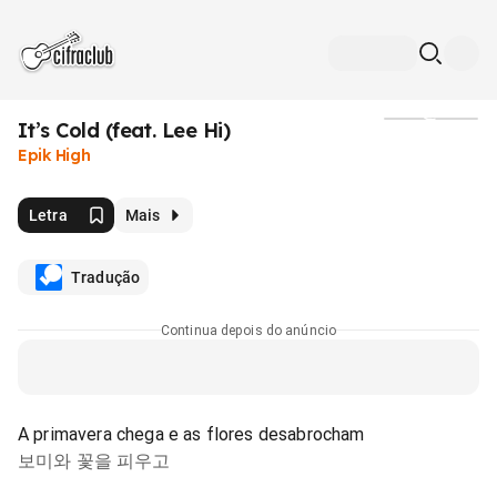
It’s Cold (feat. Lee Hi)
Mídia
Epik High
Letra
Mais
Tradução
Continua depois do anúncio
A primavera chega e as flores desabrocham
보미와 꽃을 피우고