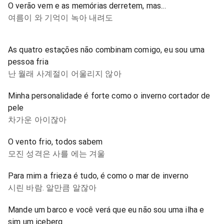
O verão vem e as memórias derretem, mas...
여름이 와 기억이 녹아 내려도
As quatro estações não combinam comigo, eu sou uma
pessoa fria
난 월래 사계절이 어울리지 않아
Minha personalidade é forte como o inverno cortador de
pele
차가운 아이잖아
O vento frio, todos sabem
모진 성격은 사를 에는 겨울
Para mim a frieza é tudo, é como o mar de inverno
시린 바람. 알만큼 알잖아
Mande um barco e você verá que eu não sou uma ilha e
sim um iceberg