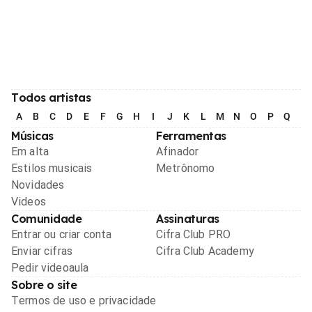
Todos artistas
A
B
C
D
E
F
G
H
I
J
K
L
M
N
O
P
Q
R
Músicas
Ferramentas
Em alta
Afinador
Estilos musicais
Metrônomo
Novidades
Videos
Comunidade
Assinaturas
Entrar ou criar conta
Cifra Club PRO
Enviar cifras
Cifra Club Academy
Pedir videoaula
Sobre o site
Termos de uso e privacidade