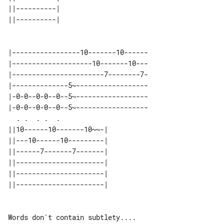
||----------| 

||----------| 

|-----------------10-------10------

|--------------------10-------10---

|-----------------------7--------7-

|--------------5~------------------

|-0-0--0-0--0--5~------------------

|-0-0--0-0--0--5~------------------

  . .  . .  .                      

||10------10-------10~~-| 

||---10------10---------| 

||------7-------7-------| 

||----------------------| 

||----------------------| 

||----------------------| 

Words don't contain subtlety....
