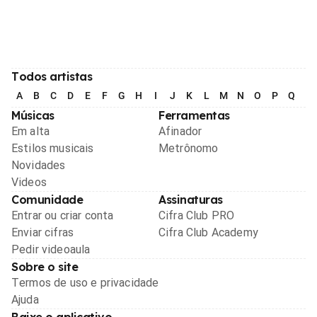
Todos artistas
A
B
C
D
E
F
G
H
I
J
K
L
M
N
O
P
Q
R
Músicas
Ferramentas
Em alta
Afinador
Estilos musicais
Metrônomo
Novidades
Videos
Comunidade
Assinaturas
Entrar ou criar conta
Cifra Club PRO
Enviar cifras
Cifra Club Academy
Pedir videoaula
Sobre o site
Termos de uso e privacidade
Ajuda
Baixe o aplicativo