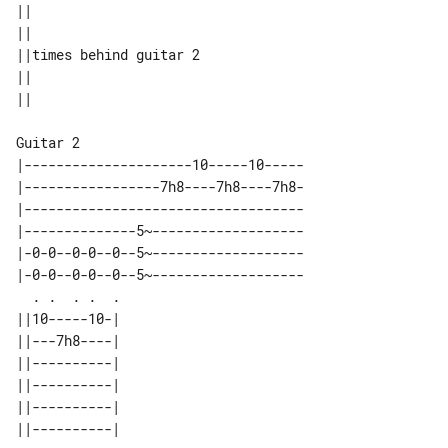
||                      

||                      

||times behind guitar 2 

||                      

Guitar 2

|---------------------10-----10-----

|-----------------7h8----7h8----7h8-

|-----------------------------------

|--------------5~-------------------

|-0-0--0-0--0--5~-------------------

|-0-0--0-0--0--5~-------------------

  . .  . .  .                       

||10-----10-| 

||---7h8----| 

||----------| 

||----------| 

||----------| 

||----------| 
