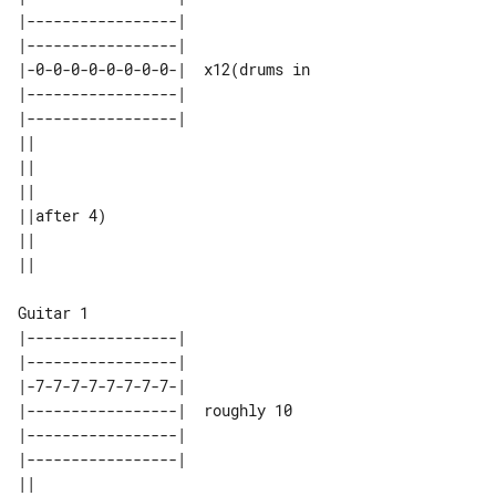
|-----------------|               

|-----------------|               

|-0-0-0-0-0-0-0-0-|  x12(drums in 

|-----------------|               

|-----------------|               

||         

||         

||         

||after 4) 

||         

Guitar 1

|-----------------|             

|-----------------|             

|-7-7-7-7-7-7-7-7-|             

|-----------------|  roughly 10 

|-----------------|             

|-----------------|             

||                      
