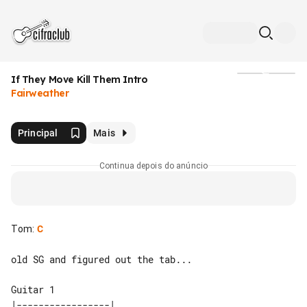
If They Move Kill Them Intro
Mídia
Fairweather
Principal
Mais
Continua depois do anúncio
Tom
:
C
old SG and figured out the tab...

Guitar 1

|-----------------|               
