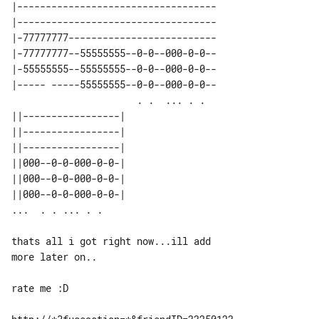
|-----------------------------------

|-----------------------------------

|-77777777--------------------------

|-77777777--55555555--0-0--000-0-0--

|-55555555--55555555--0-0--000-0-0--

|----- -----55555555--0-0--000-0-0--

                      . .  ... . .  

||-----------------| 

||-----------------| 

||-----------------| 

||000--0-0-000-0-0-| 

||000--0-0-000-0-0-| 

||000--0-0-000-0-0-| 

thats all i got right now...ill add 

more later on..

rate me :D
