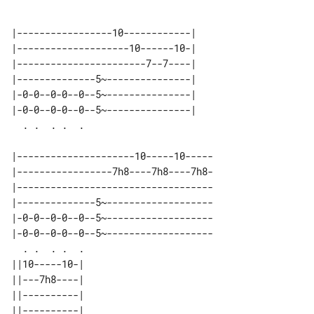
|-----------------10------------| 

|--------------------10------10-| 

|-----------------------7--7----| 

|--------------5~---------------| 

|-0-0--0-0--0--5~---------------| 

|-0-0--0-0--0--5~---------------| 

|---------------------10-----10-----

|-----------------7h8----7h8----7h8-

|-----------------------------------

|--------------5~-------------------

|-0-0--0-0--0--5~-------------------

|-0-0--0-0--0--5~-------------------

  . .  . .  .                       

||10-----10-| 

||---7h8----| 

||----------| 

||----------| 
