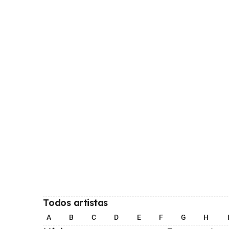
Todos artistas
A
B
C
D
E
F
G
H