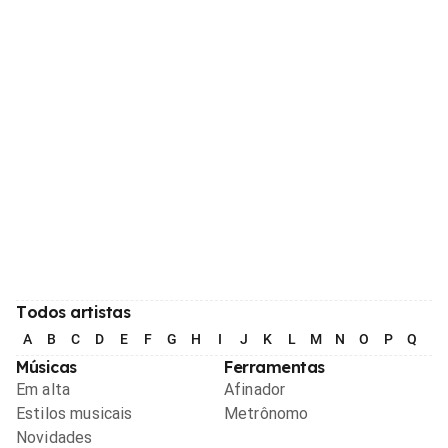
Todos artistas
A
B
C
D
E
F
G
H
I
J
K
L
M
N
O
P
Q
R
Músicas
Ferramentas
Em alta
Afinador
Estilos musicais
Metrônomo
Novidades