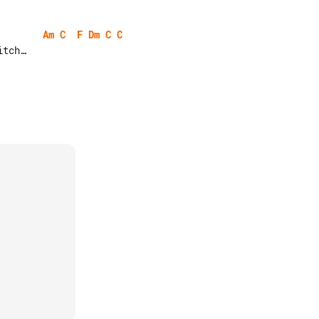
Am
C
F
Dm
C
C
tch…
