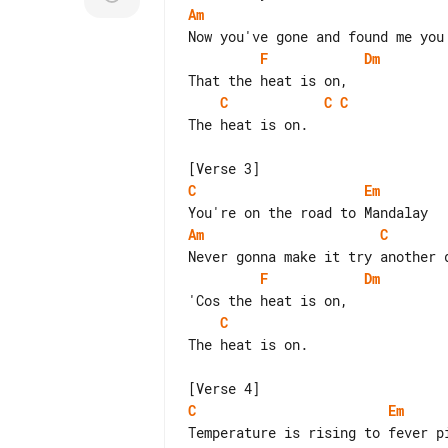
Am
F
Dm
C
C
C
The heat is on.

C
Em
Am
C
F
Dm
C
The heat is on.

C
Em