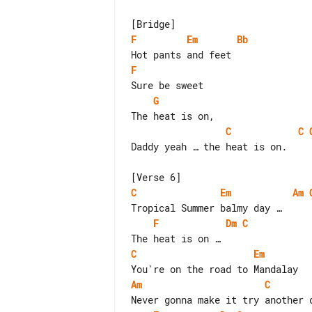
F
Em
Bb
F
G
C
C
Daddy yeah … the heat is on.

C
Em
Am
F
Dm
C
C
Em
Am
C