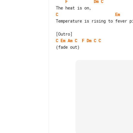
F
Dm
C
C
Em
Temperature is rising to fever pi
C
Em
Am
C
F
Dm
C
C