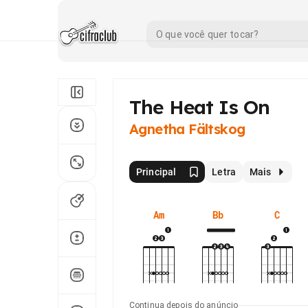
The Heat Is On
Agnetha Fältskog
Principal
Letra
Mais
Am
Bb
C
Continua depois do anúncio