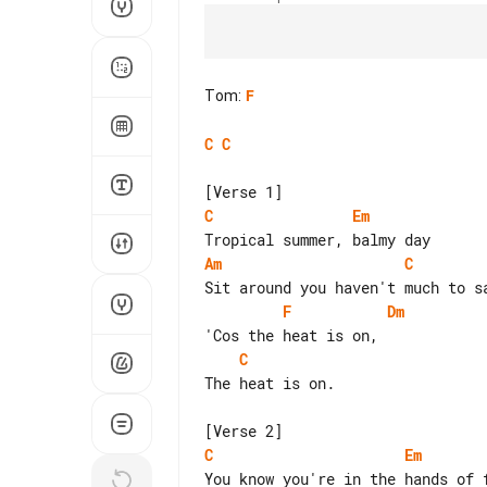
Tom
:
F
C
C
C
Em
Am
C
F
Dm
C
The heat is on.

C
Em