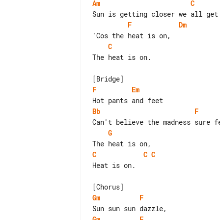
Am
C
F
Dm
C
The heat is on.

F
Em
Bb
F
G
C
C
C
Heat is on.

Gm
F
Gm
F