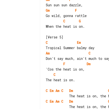
Gm
F
C
G
When the heat is on.

C
Em
Am
C
F
Dm
C
The heat is on.

C
Em
Am
C
Dm
C
Em
Am
C
Dm
            The heat is on, the heat is on.
