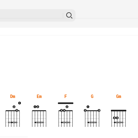
Dm
Em
F
G
Gm