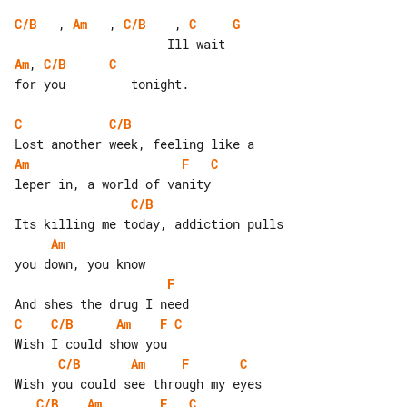
C/B
   , 
Am
   , 
C/B
    , 
C
G
Am
, 
C/B
C
for you         tonight.

C
C/B
Am
F
C
C/B
Am
F
C
C/B
Am
F
C
C/B
Am
F
C
C/B
Am
F
C