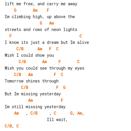
G
Am
F
G
Am
F
C
C/B
Am
F
C
C/B
Am
F
C
C/B
Am
F
C
C/B
F
G
Am
F
Am
   , 
C/B
     , 
C
G
, 
Am
, 

C/B
, 
C