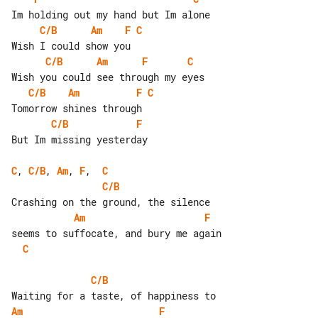
C/B
Am
F
C
C/B
Am
F
C
C/B
Am
F
C
C/B
F
But Im missing yesterday

C
, 
C/B
, 
Am
, 
F
,  
C
C/B
Am
F
C
C/B
Am
F