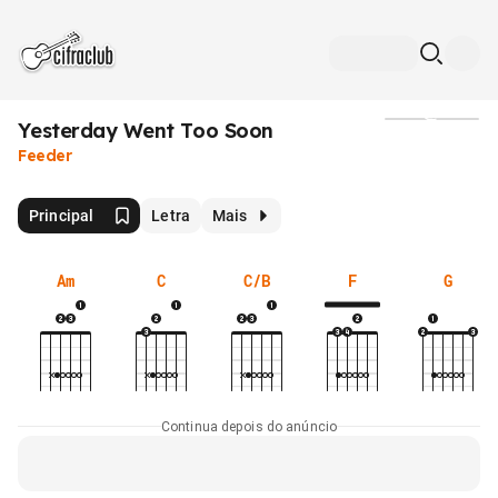
Yesterday Went Too Soon
Mídia
Feeder
Principal
Letra
Mais
Am
C
C/B
F
G
Continua depois do anúncio