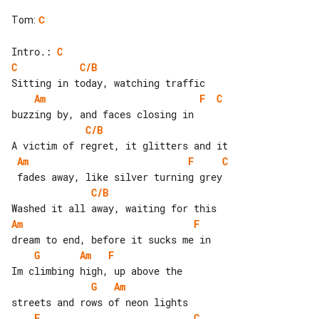
Tom
:
C
Intro.: 
C
C
C/B
Am
F
C
C/B
Am
F
C
C/B
Am
F
G
Am
F
G
Am
F
C