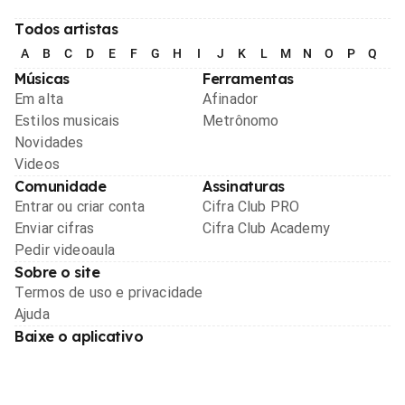
Todos artistas
A
B
C
D
E
F
G
H
I
J
K
L
M
N
O
P
Q
R
Músicas
Ferramentas
Em alta
Afinador
Estilos musicais
Metrônomo
Novidades
Videos
Comunidade
Assinaturas
Entrar ou criar conta
Cifra Club PRO
Enviar cifras
Cifra Club Academy
Pedir videoaula
Sobre o site
Termos de uso e privacidade
Ajuda
Baixe o aplicativo