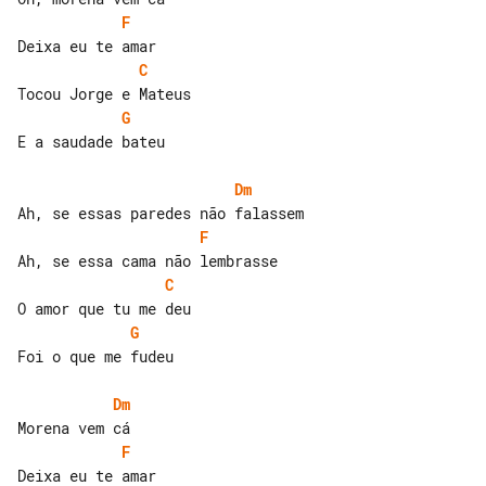
F
C
G
E a saudade bateu

Dm
F
C
G
Foi o que me fudeu

Dm
F