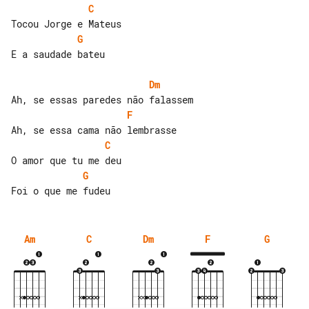
C
G
E a saudade bateu

Dm
F
C
G
Am
C
Dm
F
G