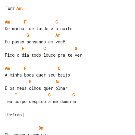
Tom
:
Am
Am
F
C
G
Am
F
C
G
Fico o dia todo louco pra te ver

Am
F
C
G
Am
F
C
G
Teu corpo despido a me dominar

[Refrão]

Dm