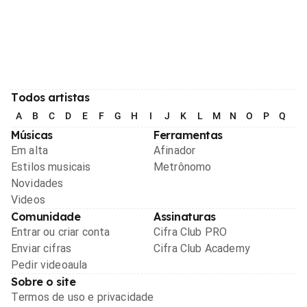
Todos artistas
A
B
C
D
E
F
G
H
I
J
K
L
M
N
O
P
Q
R
Músicas
Ferramentas
Em alta
Afinador
Estilos musicais
Metrônomo
Novidades
Videos
Comunidade
Assinaturas
Entrar ou criar conta
Cifra Club PRO
Enviar cifras
Cifra Club Academy
Pedir videoaula
Sobre o site
Termos de uso e privacidade