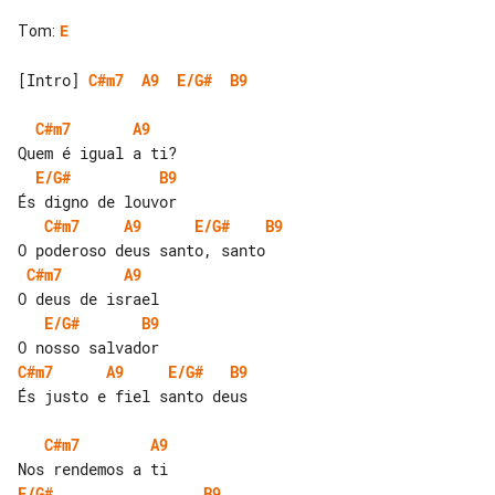
Tom
:
E
[Intro] 
C#m7
A9
E/G#
B9
C#m7
A9
E/G#
B9
C#m7
A9
E/G#
B9
C#m7
A9
E/G#
B9
C#m7
A9
E/G#
B9
És justo e fiel santo deus

C#m7
A9
E/G#
B9