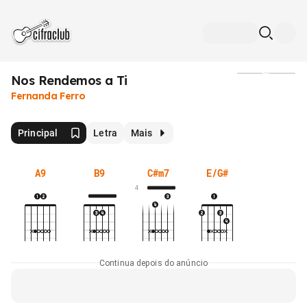
Nos Rendemos a Ti
Mídia
Fernanda Ferro
Principal
Letra
Mais
A9
B9
C#m7
E/G#
4
Continua depois do anúncio