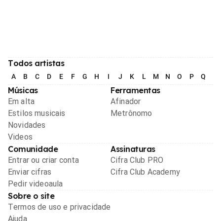
Todos artistas
A
B
C
D
E
F
G
H
I
J
K
L
M
N
O
P
Q
R
Músicas
Ferramentas
Em alta
Afinador
Estilos musicais
Metrônomo
Novidades
Videos
Comunidade
Assinaturas
Entrar ou criar conta
Cifra Club PRO
Enviar cifras
Cifra Club Academy
Pedir videoaula
Sobre o site
Termos de uso e privacidade
Ajuda