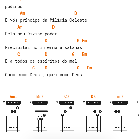
Am
D
Am
D
C
D
G
Em
C
D
G
Em
C
D
G
Em
Am
*
Bm
*
C
*
D
*
Em
*
2
2
2
2
2
2