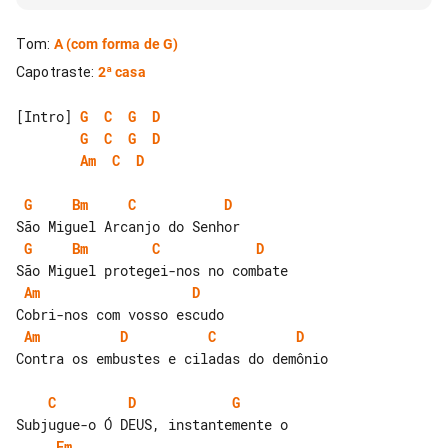
Tom
:
A
(com forma de G)
Capotraste
:
2ª casa
[Intro] 
G
C
G
D
G
C
G
D
Am
C
D
G
Bm
C
D
G
Bm
C
D
Am
D
Am
D
C
D
Contra os embustes e ciladas do demônio

C
D
G
Em