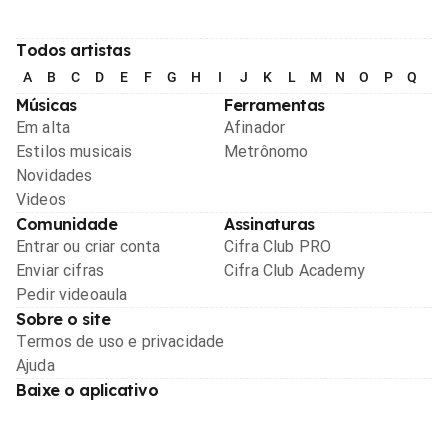
Todos artistas
A
B
C
D
E
F
G
H
I
J
K
L
M
N
O
P
Q
R
Músicas
Ferramentas
Em alta
Afinador
Estilos musicais
Metrônomo
Novidades
Videos
Comunidade
Assinaturas
Entrar ou criar conta
Cifra Club PRO
Enviar cifras
Cifra Club Academy
Pedir videoaula
Sobre o site
Termos de uso e privacidade
Ajuda
Baixe o aplicativo