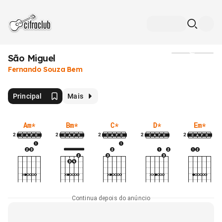
São Miguel
Mídia
Fernando Souza Bem
Principal
Mais
Am
*
Bm
*
C
*
D
*
Em
*
2
2
2
2
2
Continua depois do anúncio