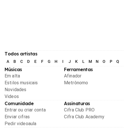
Todos artistas
A
B
C
D
E
F
G
H
I
J
K
L
M
N
O
P
Q
R
Músicas
Ferramentas
Em alta
Afinador
Estilos musicais
Metrônomo
Novidades
Videos
Comunidade
Assinaturas
Entrar ou criar conta
Cifra Club PRO
Enviar cifras
Cifra Club Academy
Pedir videoaula