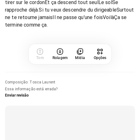
tirer sur le cordonEt ça descend tout seulLe solSe
rapproche déjà.Si tu veux descendre du dirigeableSurtout
ne te retourne jamaisIl ne passe qu'une foisVoilàÇa se
termine comme ça.
Tom
Rolagem
Mídia
Opções
Composição
:
Tosca Laurent
Essa informação está errada?
Enviar revisão