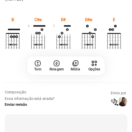
B
C#m
D#
D#m
E
4
3
Tom
Rolagem
Mídia
Opções
Composição
:
Envio por
Essa informação está errada?
Enviar revisão