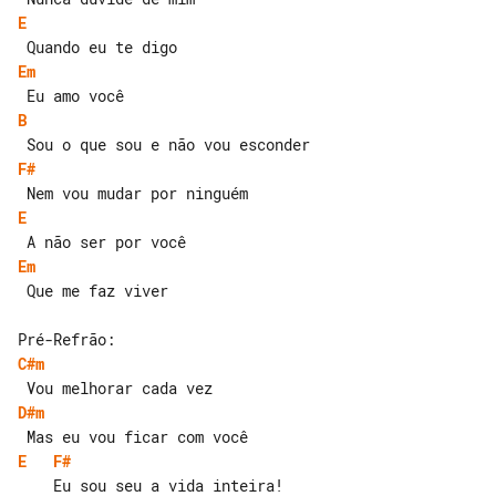
E
Em
B
F#
E
Em
 Que me faz viver

C#m
D#m
E
F#
    Eu sou seu a vida inteira!
