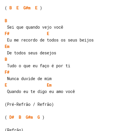
( 
B
E
G#m
E
 )

B
F#
E
Em
B
F#
E
Em
 Quando eu te digo eu amo você

(Pré-Refrão / Refrão)

( 
D#
B
G#m
G
 )
