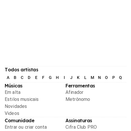
Todos artistas
A
B
C
D
E
F
G
H
I
J
K
L
M
N
O
P
Q
R
Músicas
Ferramentas
Em alta
Afinador
Estilos musicais
Metrônomo
Novidades
Videos
Comunidade
Assinaturas
Entrar ou criar conta
Cifra Club PRO