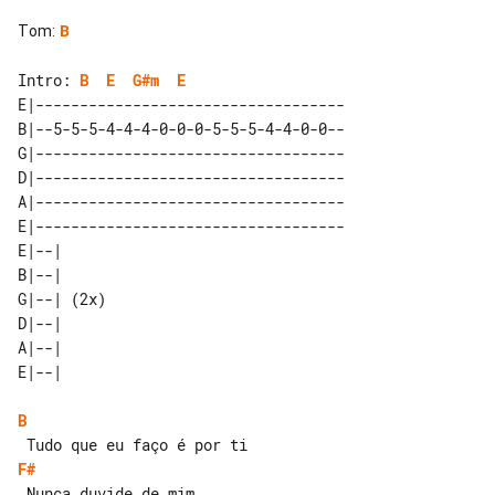
Tom
:
B
Intro: 
B
E
G#m
E
E|-----------------------------------

B|--5-5-5-4-4-4-0-0-0-5-5-5-4-4-0-0--

G|-----------------------------------

D|-----------------------------------

A|-----------------------------------

E|-----------------------------------

E|--|      

B|--|      

G|--| (2x) 

D|--|      

A|--|      

B
F#