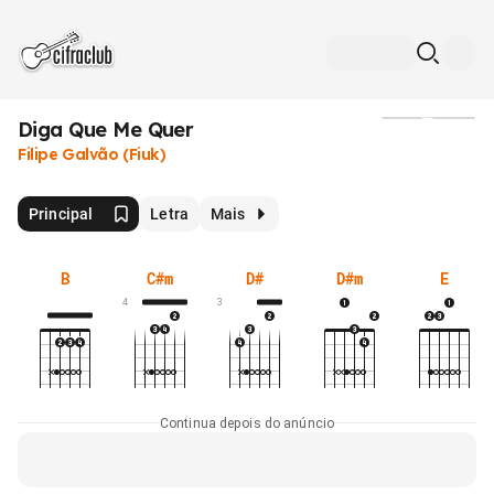
Diga Que Me Quer
Mídia
Filipe Galvão (Fiuk)
Principal
Letra
Mais
B
C#m
D#
D#m
E
4
3
Continua depois do anúncio