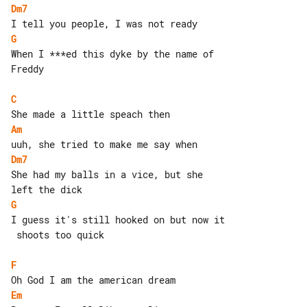
Dm7
G
When I ***ed this dyke by the name of 

Freddy

C
Am
Dm7
She had my balls in a vice, but she 

G
I guess it's still hooked on but now it

 shoots too quick

F
Em