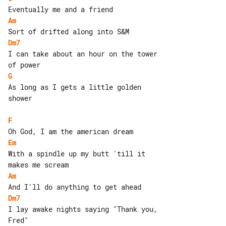
Am
Dm7
I can take about an hour on the tower 

G
As long as I gets a little golden 

shower

F
Em
With a spindle up my butt 'till it 

Am
Dm7
I lay awake nights saying "Thank you, 

Fred"
