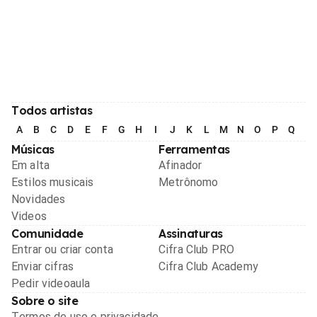
Todos artistas
A
B
C
D
E
F
G
H
I
J
K
L
M
N
O
P
Q
R
Músicas
Ferramentas
Em alta
Afinador
Estilos musicais
Metrônomo
Novidades
Videos
Comunidade
Assinaturas
Entrar ou criar conta
Cifra Club PRO
Enviar cifras
Cifra Club Academy
Pedir videoaula
Sobre o site
Termos de uso e privacidade