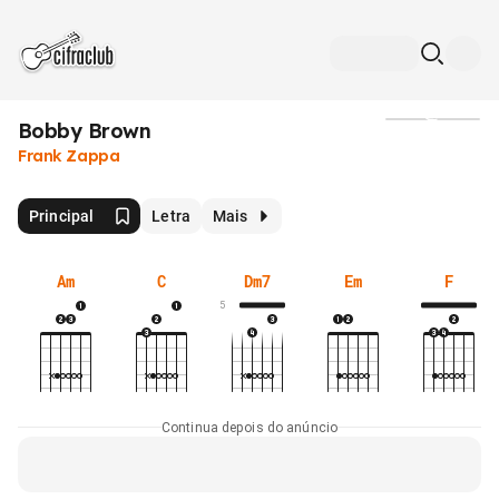
Bobby Brown
Mídia
Frank Zappa
Principal
Letra
Mais
Am
C
Dm7
Em
F
5
Continua depois do anúncio