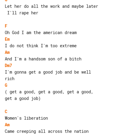
Let her do all the work and maybe later

 I'll rape her

F
Em
Am
Dm7
I'm gonna get a good job and be well 

G
( get a good, get a good, get a good, 

get a good job)

C
Am