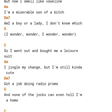
Am
Dm7
G
(I wonder, wonder, I wonder, wonder)

C
So I went out and bought me a leisure 

Am
I jingle my change, but I'm still kinda

Dm7
G
And none of the jocks can even tell I'm

 a homo

C