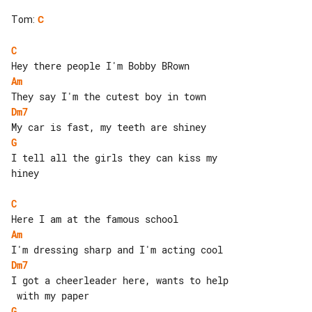
Tom
:
C
C
Am
Dm7
G
I tell all the girls they can kiss my 

hiney

C
Am
Dm7
I got a cheerleader here, wants to help

G