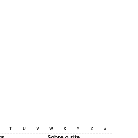
T
U
V
W
X
Y
Z
#
as
Sobre o site