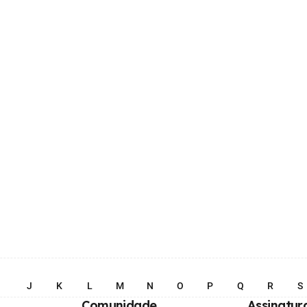
I
J
K
L
M
N
O
P
Q
R
S
Comunidade
Assinatur