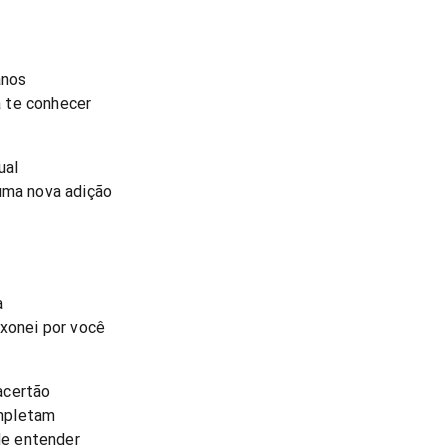
anos
 te conhecer
ual
 uma nova adição
a
ixonei por você
acertão
mpletam
 de entender