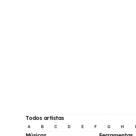
Todos artistas
A
B
C
D
E
F
G
H
Músicas
Ferramentas