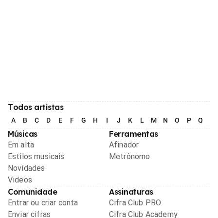
Todos artistas
A
B
C
D
E
F
G
H
I
J
K
L
M
N
O
P
Q
R
Músicas
Ferramentas
Em alta
Afinador
Estilos musicais
Metrônomo
Novidades
Videos
Comunidade
Assinaturas
Entrar ou criar conta
Cifra Club PRO
Enviar cifras
Cifra Club Academy