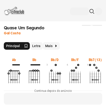
Quase Um Segundo
Mídia
Gal Costa
Principal
Letra
Mais
Ab
Bb
Bb/D
Bb/F
Bb7(13)
3
6
6
Continua depois do anúncio