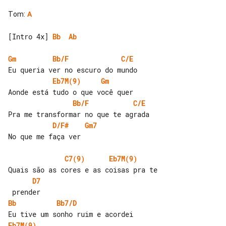
Tom
:
A
[Intro 4x] 
Bb
Ab
Gm
Bb/F
C/E
Eb7M(9)
Gm
Bb/F
C/E
D/F#
Gm7
No que me faça ver

C7(9)
Eb7M(9)
D7
Bb
Bb7/D
Eb7M(9)