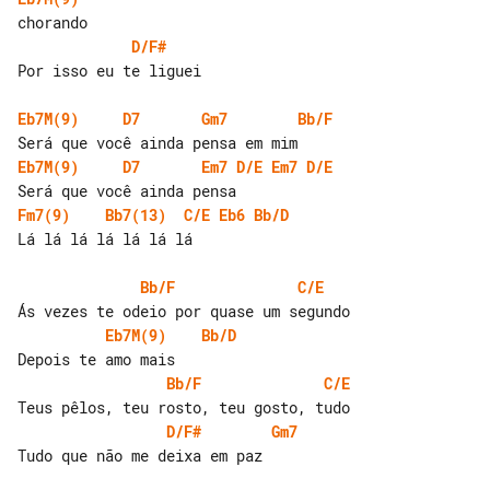
D/F#
Por isso eu te liguei

Eb7M(9)
D7
Gm7
Bb/F
Eb7M(9)
D7
Em7
D/E
Em7
D/E
Fm7(9)
Bb7(13)
C/E
Eb6
Bb/D
Lá lá lá lá lá lá lá

Bb/F
C/E
Eb7M(9)
Bb/D
Bb/F
C/E
D/F#
Gm7
Tudo que não me deixa em paz
