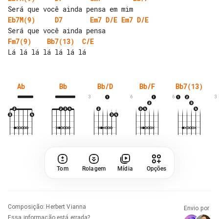
Eb7M(9)
D7
Em7
D/E
Em7
D/E
Fm7(9)
Bb7(13)
C/E
Ab
Bb
Bb/D
Bb/F
Bb7(13)
3
6
6
3
Tom
Rolagem
Mídia
Opções
Composição
:
Herbert Vianna
Envio por
Essa informação está errada?