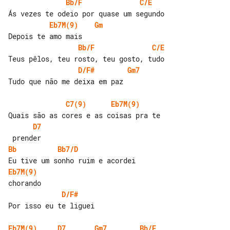
Bb/F
C/E
Eb7M(9)
Gm
Bb/F
C/E
D/F#
Gm7
Tudo que não me deixa em paz

C7(9)
Eb7M(9)
D7
Bb
Bb7/D
Eb7M(9)
D/F#
Por isso eu te liguei

Eb7M(9)
D7
Gm7
Bb/F