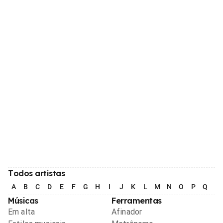
Todos artistas
A
B
C
D
E
F
G
H
I
J
K
L
M
N
O
P
Q
R
Músicas
Ferramentas
Em alta
Afinador