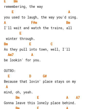
E
Bm
E
A
A
F#m
Bm
E
Bm
E
C
Am7
A
be lookin' for you.

E
D
G#
A
Bm
E
A
A7
Bm
E
A