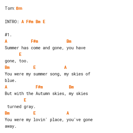
Tom
:
Bm
INTRO: 
A
F#m
Bm
E
A
F#m
Bm
E
Bm
E
A
You were my summer song, my skies of 

A
F#m
Bm
E
Bm
E
A
You were my lovin' place, you've gone 

away.
