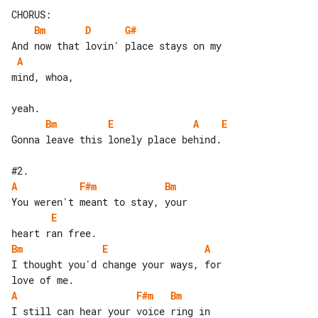
Bm
D
G#
A
mind, whoa,

Bm
E
A
E
Gonna leave this lonely place behind.

A
F#m
Bm
E
Bm
E
A
I thought you'd change your ways, for 

A
F#m
Bm