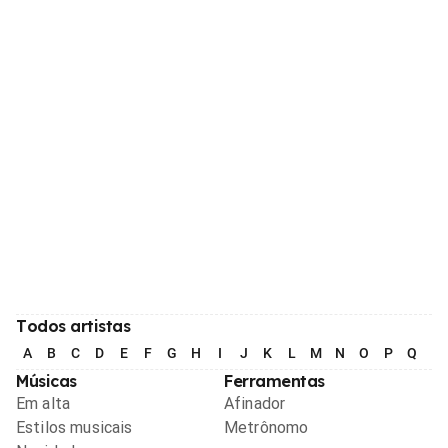
Todos artistas
A
B
C
D
E
F
G
H
I
J
K
L
M
N
O
P
Q
R
Músicas
Ferramentas
Em alta
Afinador
Estilos musicais
Metrônomo