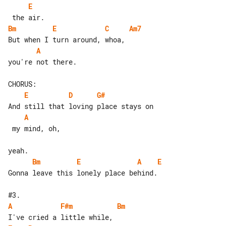
E
Bm
E
C
Am7
A
you're not there.

E
D
G#
A
 my mind, oh,

Bm
E
A
E
Gonna leave this lonely place behind.

A
F#m
Bm