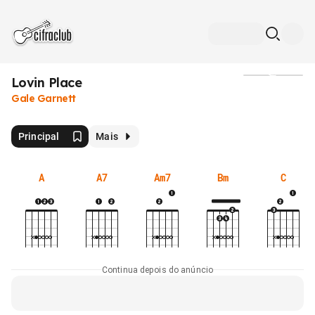
Lovin Place
Mídia
Gale Garnett
Principal
Mais
A
A7
Am7
Bm
C
Continua depois do anúncio