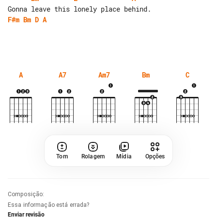
F#m
Bm
D
A
A
A7
Am7
Bm
C
Tom
Rolagem
Mídia
Opções
Composição
:
Essa informação está errada?
Enviar revisão