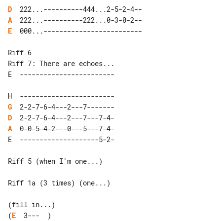
D
A
E
  000...-------------------------

Riff 7: There are echoes...

G
D
A
Riff 5 (when I'm one...)

Riff 1a (3 times) (one...)

(
E
  3---  )
