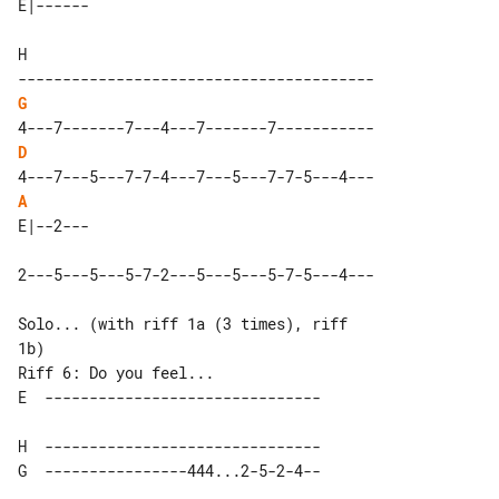
H  

G
D
A
2---5---5---5-7-2---5---5---5-7-5---4---

Solo... (with riff 1a (3 times), riff 

Riff 6: Do you feel...

H  -------------------------------
