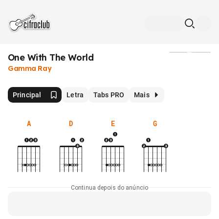
One With The World
Mídia
Gamma Ray
Principal
Letra
Tabs PRO
Mais
A
D
E
G
Continua depois do anúncio