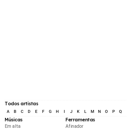
Todos artistas
A
B
C
D
E
F
G
H
I
J
K
L
M
N
O
P
Q
R
Músicas
Ferramentas
Em alta
Afinador