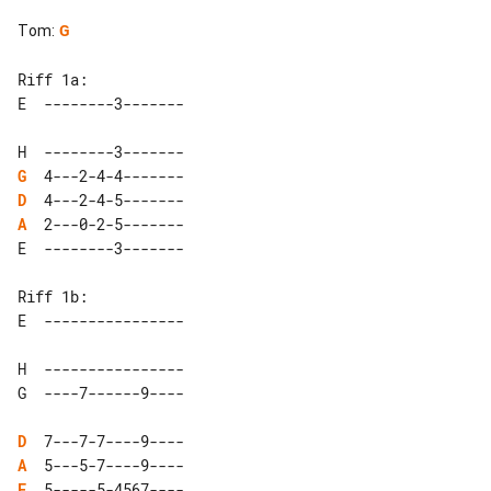
Tom
:
G
Riff 1a:

G
D
A
Riff 1b:

H  ----------------

D
A
E
  5-----5-4567----
