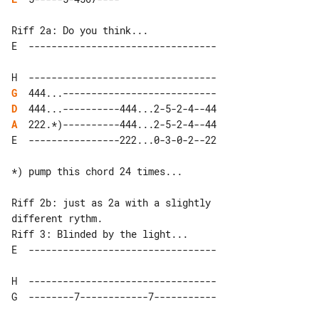
Riff 2a: Do you think...

G
D
A
*) pump this chord 24 times...

Riff 2b: just as 2a with a slightly 

Riff 3: Blinded by the light...

H  ---------------------------------
