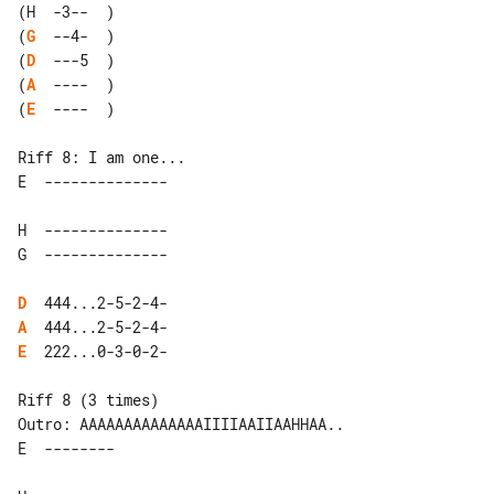
(
G
(
D
(
A
(
E
  ----  )

Riff 8: I am one...

H  --------------

D
A
E
  222...0-3-0-2-

Outro: AAAAAAAAAAAAAAIIIIAAIIAAHHAA..
