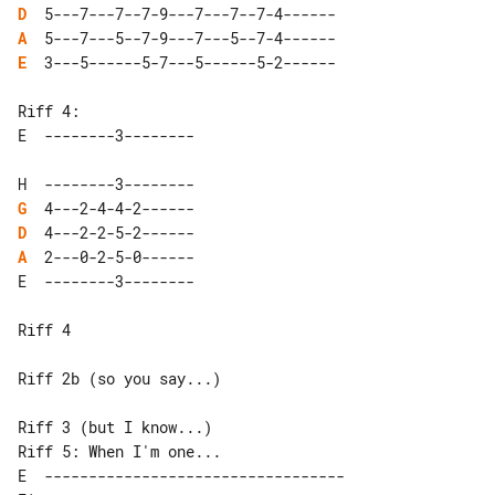
D
A
E
  3---5------5-7---5------5-2------

Riff 4:

G
D
A
Riff 4

Riff 2b (so you say...)

Riff 5: When I'm one...

E  ----------------------------------
