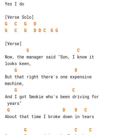
Yes I do

G
C
G
D
G
C
G
D
D
C
G
G
G
C
Now, the manager said "Son, I know it 

G
D
But that right there's one expensive 

G
C
And I got Smokie who's been driving for

G
D
D
C
About that time I broke down in tears

G
C
C