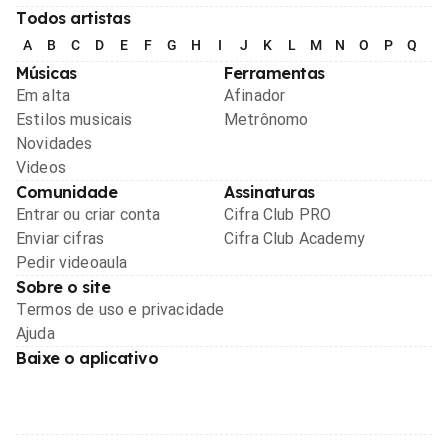
Todos artistas
A
B
C
D
E
F
G
H
I
J
K
L
M
N
O
P
Q
R
Músicas
Ferramentas
Em alta
Afinador
Estilos musicais
Metrônomo
Novidades
Videos
Comunidade
Assinaturas
Entrar ou criar conta
Cifra Club PRO
Enviar cifras
Cifra Club Academy
Pedir videoaula
Sobre o site
Termos de uso e privacidade
Ajuda
Baixe o aplicativo