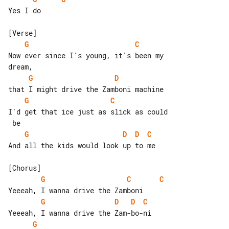
Yes I do

G
C
Now ever since I's young, it's been my 

G
D
G
C
I'd get that ice just as slick as could

G
D
D
C
And all the kids would look up to me

G
C
C
G
D
D
C
G