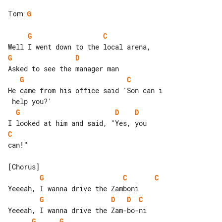
Tom
:
G
G
C
G
D
G
C
He came from his office said 'Son can i

G
D
D
C
can!"

G
C
C
G
D
D
C
G
G