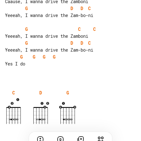
G
D
D
C
Yeeeah, I wanna drive the Zam-bo-ni

G
C
C
G
D
D
C
G
G
G
G
Yes I do

C
D
G