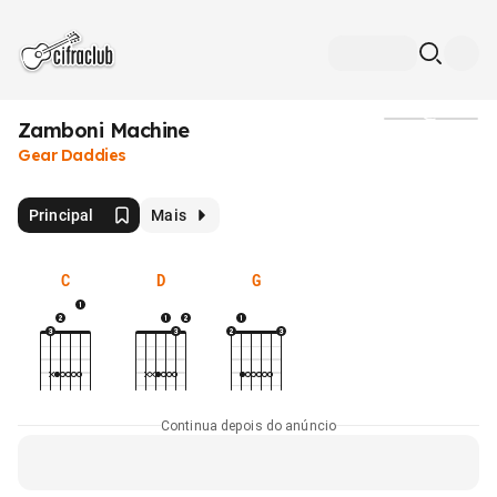
Zamboni Machine
Mídia
Gear Daddies
Principal
Mais
C
D
G
Continua depois do anúncio