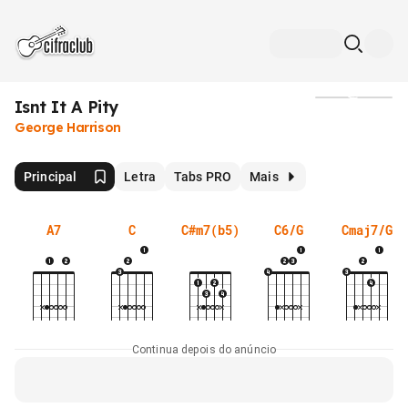
Isnt It A Pity
Mídia
George Harrison
Principal
Letra
Tabs PRO
Mais
A7
C
C#m7(b5)
C6/G
Cmaj7/G
Continua depois do anúncio