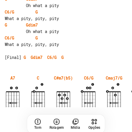
C6/G
G
G
Gdim7
C6/G
G
What a pity, pity, pity

[Final] 
G
Gdim7
C6/G
G
A7
C
C#m7(b5)
C6/G
Cmaj7/G
Tom
Rolagem
Mídia
Opções