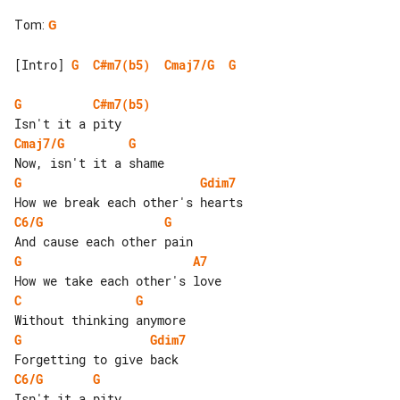
Tom
:
G
[Intro] 
G
C#m7(b5)
Cmaj7/G
G
G
C#m7(b5)
Cmaj7/G
G
G
Gdim7
C6/G
G
G
A7
C
G
G
Gdim7
C6/G
G
Isn't it a pity
