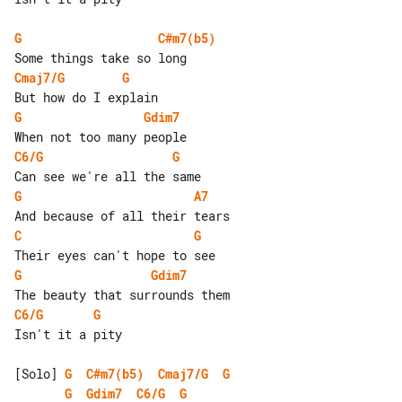
G
C#m7(b5)
Cmaj7/G
G
G
Gdim7
C6/G
G
G
A7
C
G
G
Gdim7
C6/G
G
Isn't it a pity

[Solo] 
G
C#m7(b5)
Cmaj7/G
G
G
Gdim7
C6/G
G