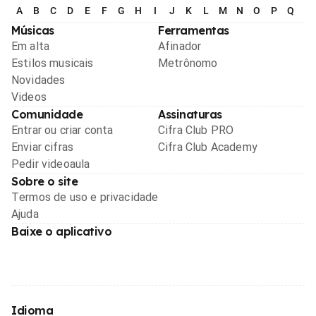
A
B
C
D
E
F
G
H
I
J
K
L
M
N
O
P
Q
R
Músicas
Ferramentas
Em alta
Afinador
Estilos musicais
Metrônomo
Novidades
Videos
Comunidade
Assinaturas
Entrar ou criar conta
Cifra Club PRO
Enviar cifras
Cifra Club Academy
Pedir videoaula
Sobre o site
Termos de uso e privacidade
Ajuda
Baixe o aplicativo
Idioma