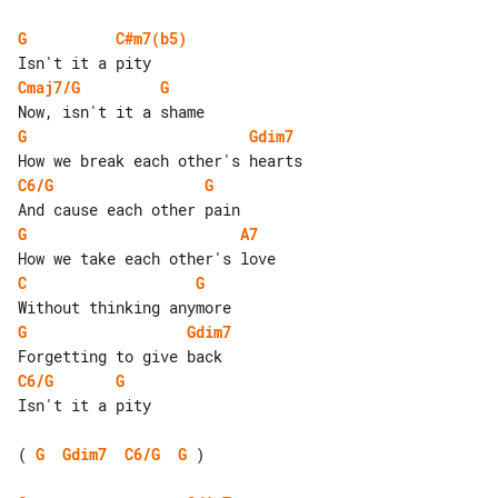
G
C#m7(b5)
Cmaj7/G
G
G
Gdim7
C6/G
G
G
A7
C
G
G
Gdim7
C6/G
G
Isn't it a pity

( 
G
Gdim7
C6/G
G
 )
