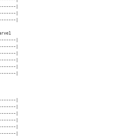
------| 

------| 

------| 

------| 

------| 

------| 

------| 

------| 

------| 

------| 

------| 

------| 
