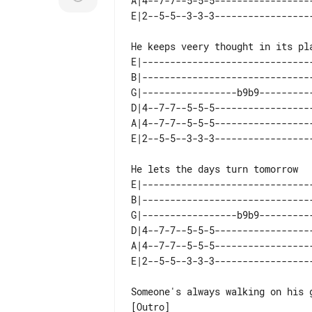
A|4--7-7--5-5-5------------------
E|-------------------------------
B|-------------------------------
G|-----------------b9b9----------
D|4--7-7--5-5-5------------------
A|4--7-7--5-5-5------------------
E|-------------------------------
B|-------------------------------
G|-----------------b9b9----------
D|4--7-7--5-5-5------------------
A|4--7-7--5-5-5------------------
[Outro]
