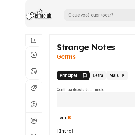
Strange Notes
Germs
Principal
Letra
Mais
Continua depois do anúncio
Tom
:
B
[Intro]
